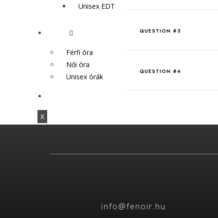
Unisex EDT
QUESTION #3
Órák
Férfi óra
Női óra
QUESTION #4
Unisex órák
Akció
X
info@fenoir.hu