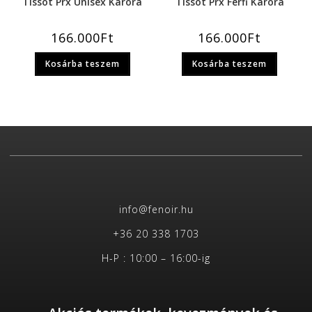
Tissot Prx Unisex Karóra
Tissot Prx Férfi Karóra
166.000
Ft
166.000
Ft
Kosárba teszem
Kosárba teszem
info@fenoir.hu
+36 20 338 1703
H-P : 10:00 – 16:00-ig