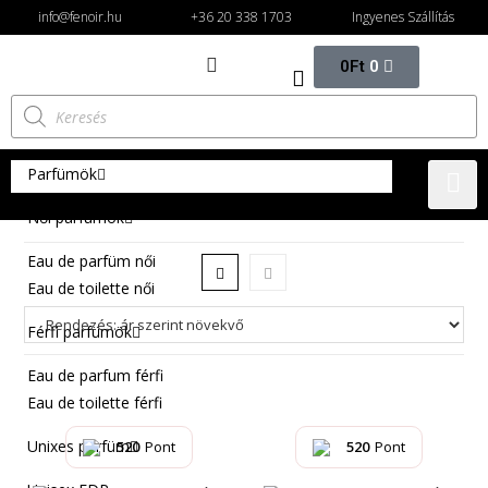
info@fenoir.hu
+36 20 338 1703
Ingyenes Szállítás
0
Ft
0
Parfümök
Női parfümök
Eau de parfüm női
Eau de toilette női
Férfi parfümök
Eau de parfum férfi
Eau de toilette férfi
Unixes parfüm
520
Pont
520
Pont