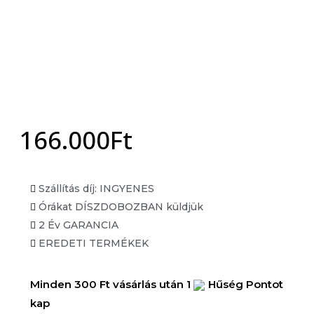
Unisex EDP
Unisex EDT
Órák
Férfi óra
Női óra
Unisex órák
166.000
Ft
Akció
X
Szállítás díj: INGYENES
Órákat DÍSZDOBOZBAN küldjük
2 Év GARANCIA
EREDETI TERMÉKEK
Minden 300 Ft vásárlás után 1
Hűség Pontot
kap