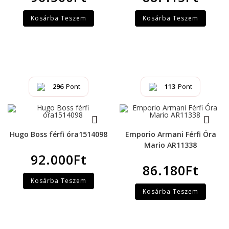
Kosárba Teszem
Kosárba Teszem
296
Pont
113
Pont
Hugo Boss férfi óra1514098
Emporio Armani Férfi Óra
Mario AR11338
92.000
Ft
86.180
Ft
Kosárba Teszem
Kosárba Teszem