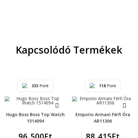
Kapcsolódó Termékek
333
Pont
118
Pont
Hugo Boss Boss Top Watch
Emporio Armani Férfi Óra
1514094
AR11306
96.500
Ft
88.415
Ft