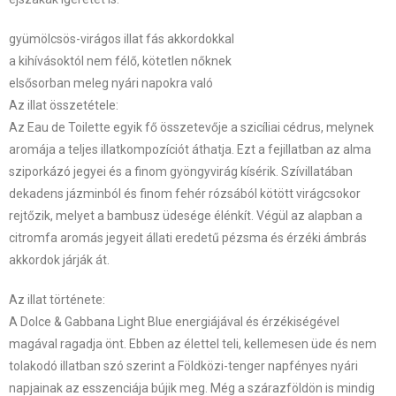
gyümölcsös-virágos illat fás akkordokkal
a kihívásoktól nem félő, kötetlen nőknek
elsősorban meleg nyári napokra való
Az illat összetétele:
Az Eau de Toilette egyik fő összetevője a szicíliai cédrus, melynek
aromája a teljes illatkompozíciót áthatja. Ezt a fejillatban az alma
sziporkázó jegyei és a finom gyöngyvirág kísérik. Szívillatában
dekadens jázminból és finom fehér rózsából kötött virágcsokor
rejtőzik, melyet a bambusz üdesége élénkít. Végül az alapban a
citromfa aromás jegyeit állati eredetű pézsma és érzéki ámbrás
akkordok járják át.
Az illat története:
A Dolce & Gabbana Light Blue energiájával és érzékiségével
magával ragadja önt. Ebben az élettel teli, kellemesen üde és nem
tolakodó illatban szó szerint a Földközi-tenger napfényes nyári
napjainak az esszenciája bújik meg. Még a szárazföldön is mindig