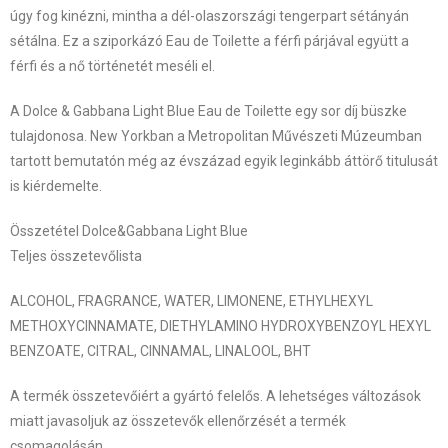
úgy fog kinézni, mintha a dél-olaszországi tengerpart sétányán
sétálna. Ez a sziporkázó Eau de Toilette a férfi párjával együtt a
férfi és a nő történetét meséli el.
A Dolce & Gabbana Light Blue Eau de Toilette egy sor díj büszke
tulajdonosa. New Yorkban a Metropolitan Művészeti Múzeumban
tartott bemutatón még az évszázad egyik leginkább áttörő titulusát
is kiérdemelte.
Összetétel Dolce&Gabbana Light Blue
Teljes összetevőlista
ALCOHOL, FRAGRANCE, WATER, LIMONENE, ETHYLHEXYL
METHOXYCINNAMATE, DIETHYLAMINO HYDROXYBENZOYL HEXYL
BENZOATE, CITRAL, CINNAMAL, LINALOOL, BHT
A termék összetevőiért a gyártó felelős. A lehetséges változások
miatt javasoljuk az összetevők ellenőrzését a termék
csomagolásán.