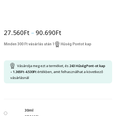
27.560
Ft
–
90.690
Ft
Minden 300 Ft vásárlás után 1
Hűség Pontot kap
Vásárolja meg ezt a terméket, és
243
HűségPont-ot kap
–
1.365
Ft
-
4.530
Ft
értékben, amit felhasználhat a következő
vásárlásnál
30ml