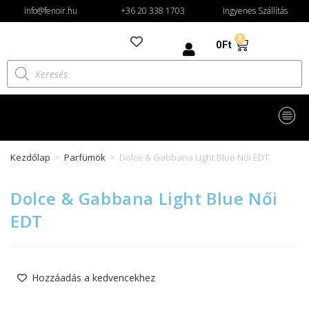
info@fenoir.hu
+36 20 338 1703
Ingyenes Szállítás
0
0
Ft
Kezdőlap
>
Parfümök
>
Dolce & Gabbana Light Blue Női EDT
Dolce & Gabbana Light Blue Női
EDT
Hozzáadás a kedvencekhez