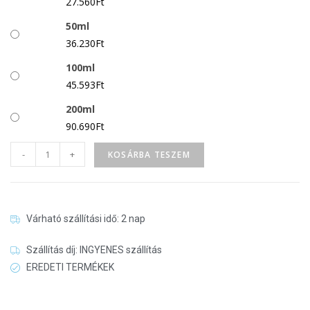
27.560
Ft
50ml
36.230
Ft
100ml
45.593
Ft
200ml
90.690
Ft
-
+
KOSÁRBA TESZEM
Várható szállítási idő: 2 nap
Szállítás díj: INGYENES szállítás
EREDETI TERMÉKEK