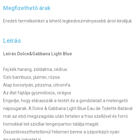
Megfizethető árak
Eredeti termékeinket a lehető legkedvezményesebb áron kínáljuk
Leírás
Leírás Dolce&Gabbana Light Blue
Fej kék harang, zöldalma, cédrus
Szív bambusz, jázmin, rózsa
Alap borostyán, pézsma, citromfa
Az illat fajtája gyümölcsös, virágos
Engedje, hogy elárasszák a testét és a gondolatait a melengető
napsugarak. A Dolce & Gabbana Light Blue Eau de Toilette illatával
már az első megszagolás után hirtelen a friss szellővel és forró
homokkal teli szicíliai tengerparton találja magát.
Összetéveszthetetlenül felismeri benne a sziporkázó nyári
éjszakák ígéretét is.