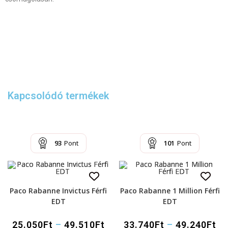
Kapcsolódó termékek
93
Pont
101
Pont
Paco Rabanne Invictus Férfi
Paco Rabanne 1 Million Férfi
EDT
EDT
25.050
Ft
–
49.510
Ft
33.740
Ft
–
49.240
Ft