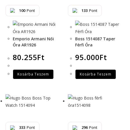
100
Pont
133
Pont
Emporio Armani Női
Boss 1514087 Taper
Óra AR1926
Férfi Óra
80.255
Ft
95.000
Ft
Kosárba Teszem
Kosárba Teszem
333
Pont
296
Pont