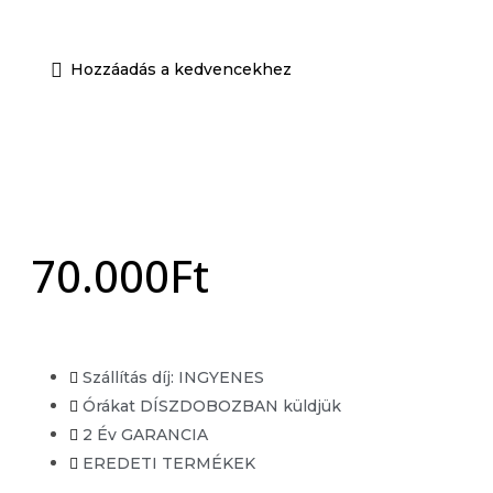
Unisex EDP
Unisex EDT
Hozzáadás a kedvencekhez
Órák
Férfi óra
Női óra
Unisex órák
Akció
70.000
Ft
X
Szállítás díj: INGYENES
Órákat DÍSZDOBOZBAN küldjük
2 Év GARANCIA
EREDETI TERMÉKEK