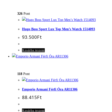
326
Pont
Hugo Boss Sport Lux Top Men’s Watch 1514093
93.500
Ft
Kosárba teszem
118
Pont
Emporio Armani Férfi Óra AR11306
88.415
Ft
Kosárba teszem