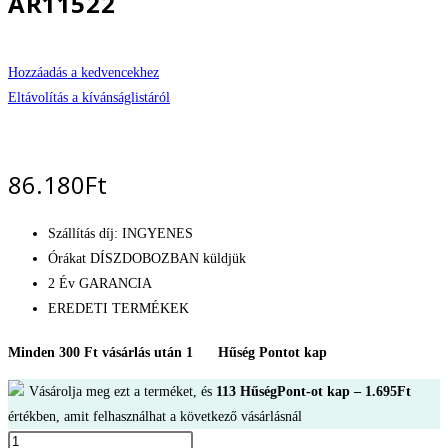
AR11522
Hozzáadás a kedvencekhez
Eltávolítás a kívánságlistáról
86.180
Ft
Szállítás díj: INGYENES
Órákat DÍSZDOBOZBAN küldjük
2 Év GARANCIA
EREDETI TERMÉKEK
Minden 300 Ft vásárlás után 1
Hűség Pontot kap
Vásárolja meg ezt a terméket, és
113
HűségPont-ot kap –
1.695
Ft
értékben, amit felhasználhat a következő vásárlásnál
Emporio