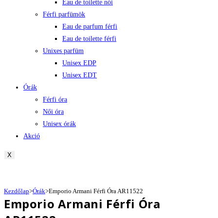
Eau de toilette női
Férfi parfümök
Eau de parfum férfi
Eau de toilette férfi
Unixes parfüm
Unisex EDP
Unisex EDT
Órák
Férfi óra
Női óra
Unisex órák
Akció
X
Kezdőlap
>
Órák
>
Emporio Armani Férfi Óra AR11522
Emporio Armani Férfi Óra