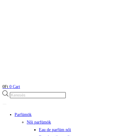
0
Ft
0
Cart
Products
search
Parfümök
Női parfümök
Eau de parfüm női