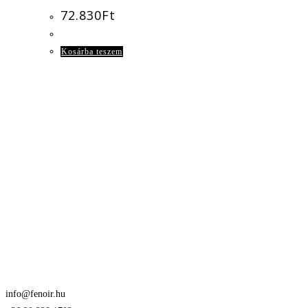
72.830
Ft
Kosárba teszem
info@fenoir.hu