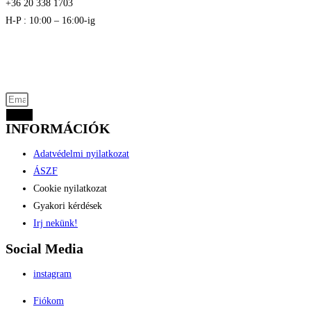
+36 20 338 1703
H-P : 10:00 – 16:00-ig
Akciós termékek kevezmények és újdonságok
elsők között az Ön e-mail címére
Küld
INFORMÁCIÓK
Adatvédelmi nyilatkozat
ÁSZF
Cookie nyilatkozat
Gyakori kérdések
Irj nekünk!
Social Media
instagram
Fiókom