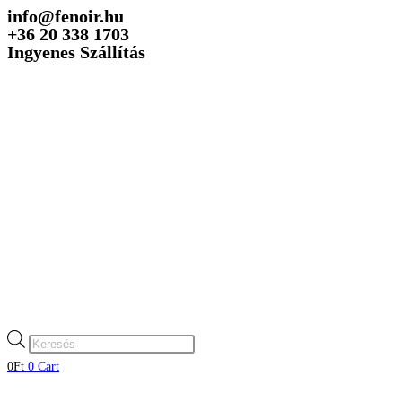
info@fenoir.hu
Skip
+36 20 338 1703
to
Ingyenes Szállítás
content
Products
search
0
Ft
0
Cart