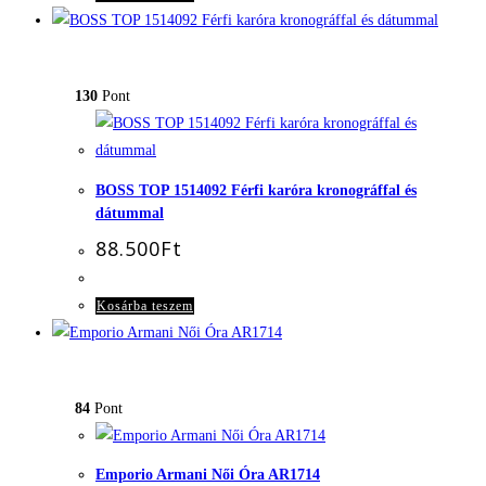
130
Pont
BOSS TOP 1514092 Férfi karóra kronográffal és
dátummal
88.500
Ft
Kosárba teszem
84
Pont
Emporio Armani Női Óra AR1714