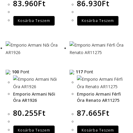
83.960
Ft
86.930
Ft
Kosárba Teszem
Kosárba Teszem
100
Pont
117
Pont
Emporio Armani Női
Emporio Armani Férfi
Óra AR1926
Óra Renato AR11275
80.255
Ft
87.665
Ft
Kosárba Teszem
Kosárba Teszem