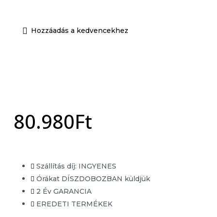
Unisex EDP
Unisex EDT
Hozzáadás a kedvencekhez
Órák
Férfi óra
Női óra
Unisex órák
Akció
80.980
Ft
X
Szállítás díj: INGYENES
Órákat DÍSZDOBOZBAN küldjük
2 Év GARANCIA
EREDETI TERMÉKEK