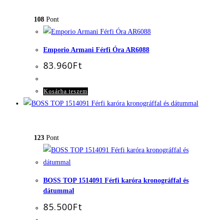
108
Pont
Emporio Armani Férfi Óra AR6088
83.960
Ft
Kosárba teszem
123
Pont
BOSS TOP 1514091 Férfi karóra kronográffal és
dátummal
85.500
Ft