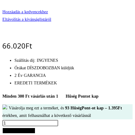
Hozzáadás a kedvencekhez
Eltávolítás a kívánságlistáról
66.020
Ft
Szállítás díj: INGYENES
Órákat DÍSZDOBOZBAN küldjük
2 Év GARANCIA
EREDETI TERMÉKEK
Minden 300 Ft vásárlás után 1
Hűség Pontot kap
Vásárolja meg ezt a terméket, és
93
HűségPont-ot kap –
1.395
Ft
értékben, amit felhasználhat a következő vásárlásnál
Emporio
Armani
Kosárba teszem