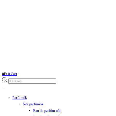
0
Ft
0
Cart
Products
search
Parfümök
Női parfümök
Eau de parfüm női