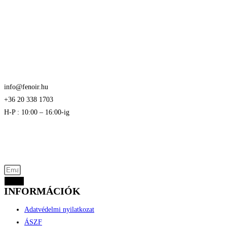
info@fenoir.hu
+36 20 338 1703
H-P : 10:00 – 16:00-ig
Akciós termékek kevezmények és újdonságok
elsők között az Ön e-mail címére
Küld
INFORMÁCIÓK
Adatvédelmi nyilatkozat
ÁSZF