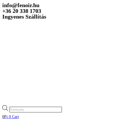
info@fenoir.hu
Skip
+36 20 338 1703
to
Ingyenes Szállítás
content
Products
search
0
Ft
0
Cart