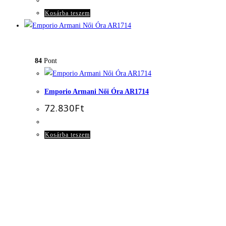
Kosárba teszem
84
Pont
Emporio Armani Női Óra AR1714
72.830
Ft
Kosárba teszem