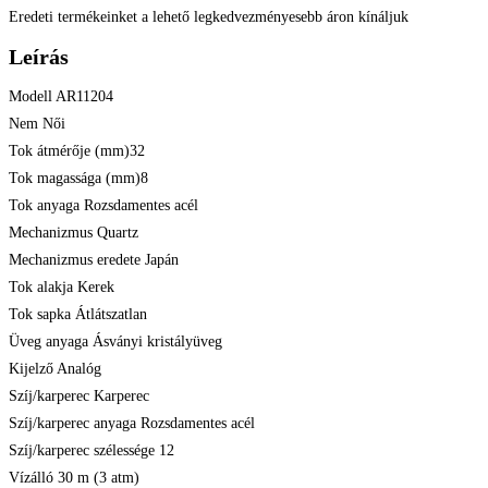
Eredeti termékeinket a lehető legkedvezményesebb áron kínáljuk
Leírás
Modell AR11204
Nem Női
Tok átmérője (mm)32
Tok magassága (mm)8
Tok anyaga Rozsdamentes acél
Mechanizmus Quartz
Mechanizmus eredete Japán
Tok alakja Kerek
Tok sapka Átlátszatlan
Üveg anyaga Ásványi kristályüveg
Kijelző Analóg
Szíj/karperec Karperec
Szíj/karperec anyaga Rozsdamentes acél
Szíj/karperec szélessége 12
Vízálló 30 m (3 atm)