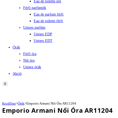
Eau de toilette női
Férfi parfümök
Eau de parfum férfi
Eau de toilette férfi
Unixes parfüm
Unisex EDP
Unisex EDT
Órák
Férfi óra
Női óra
Unisex órák
Akció
X
Kezdőlap
>
Órák
>
Emporio Armani Női Óra AR11204
Emporio Armani Női Óra AR11204