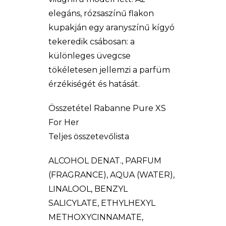
elegáns, rózsaszínű flakon
kupakján egy aranyszínű kígyó
tekeredik csábosan: a
különleges üvegcse
tökéletesen jellemzi a parfüm
érzékiségét és hatását.
Összetétel Rabanne Pure XS
For Her
Teljes összetevőlista
ALCOHOL DENAT., PARFUM
(FRAGRANCE), AQUA (WATER),
LINALOOL, BENZYL
SALICYLATE, ETHYLHEXYL
METHOXYCINNAMATE,