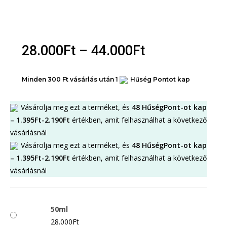
Unisex EDP
Unisex EDT
Órák
28.000
Ft
–
44.000
Ft
Férfi óra
Női óra
Minden 300 Ft vásárlás után 1
Hűség Pontot kap
Unisex órák
Vásárolja meg ezt a terméket, és
48
HűségPont-ot kap
Akció
–
1.395
Ft
-
2.190
Ft
értékben, amit felhasználhat a következő
vásárlásnál
X
Vásárolja meg ezt a terméket, és
48
HűségPont-ot kap
–
1.395
Ft
-
2.190
Ft
értékben, amit felhasználhat a következő
vásárlásnál
50ml
28.000
Ft