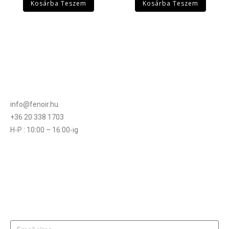
Kosárba Teszem
Kosárba Teszem
info@fenoir.hu
+36 20 338 1703
H-P : 10:00 – 16:00-ig
Akciós termékek kevezmények és
újdonságok elsők között az Ön e-mail
címére