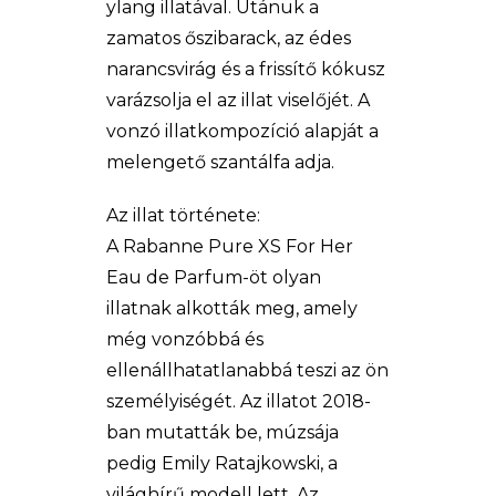
ylang illatával. Utánuk a
zamatos őszibarack, az édes
narancsvirág és a frissítő kókusz
varázsolja el az illat viselőjét. A
vonzó illatkompozíció alapját a
melengető szantálfa adja.
Az illat története:
A Rabanne Pure XS For Her
Eau de Parfum-öt olyan
illatnak alkották meg, amely
még vonzóbbá és
ellenállhatatlanabbá teszi az ön
személyiségét. Az illatot 2018-
ban mutatták be, múzsája
pedig Emily Ratajkowski, a
világhírű modell lett. Az