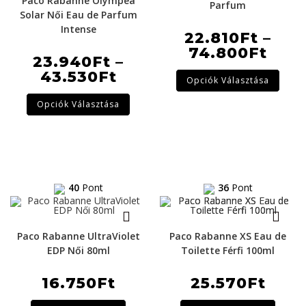
Paco Rabanne Olympea
Parfum
Solar Női Eau de Parfum
Intense
22.810
Ft
–
74.800
Ft
23.940
Ft
–
43.530
Ft
Opciók Választása
Opciók Választása
40
Pont
36
Pont
Paco Rabanne UltraViolet
Paco Rabanne XS Eau de
EDP Női 80ml
Toilette Férfi 100ml
16.750
Ft
25.570
Ft