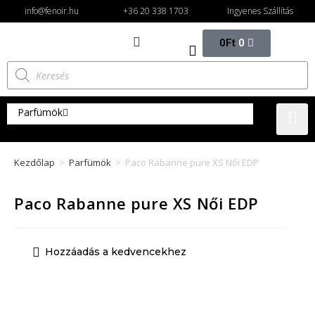
info@fenoir.hu
+36 20 338 1703
Ingyenes Szállítás
0
Ft
0
Parfümök
Női parfümök
Kezdőlap
>
Parfümök
>
Paco Rabanne pure XS Női EDP
Eau de parfüm női
Eau de toilette női
Paco Rabanne pure XS Női EDP
Férfi parfümök
Eau de parfum férfi
Hozzáadás a kedvencekhez
Eau de toilette férfi
Unixes parfüm