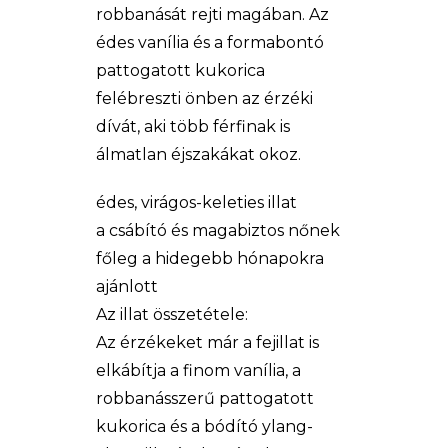
robbanását rejti magában. Az
édes vanília és a formabontó
pattogatott kukorica
felébreszti önben az érzéki
dívát, aki több férfinak is
álmatlan éjszakákat okoz.
édes, virágos-keleties illat
a csábító és magabiztos nőnek
főleg a hidegebb hónapokra
ajánlott
Az illat összetétele:
Az érzékeket már a fejillat is
elkábítja a finom vanília, a
robbanásszerű pattogatott
kukorica és a bódító ylang-