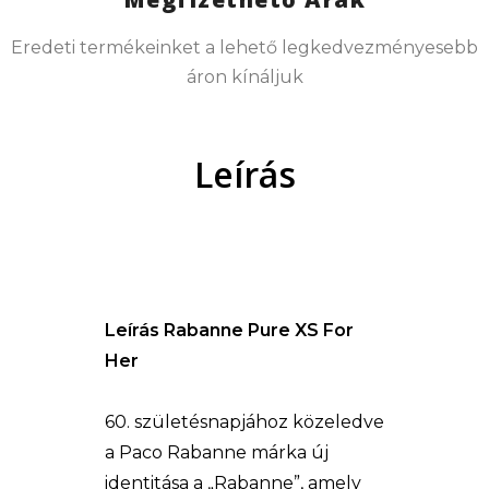
Eredeti termékeinket a lehető legkedvezményesebb
áron kínáljuk
Leírás
Leírás Rabanne Pure XS For
Her
60. születésnapjához közeledve
a Paco Rabanne márka új
identitása a „Rabanne”, amely