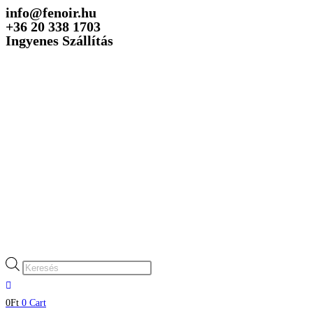
info@fenoir.hu
Skip
+36 20 338 1703
to
Ingyenes Szállítás
content
Products
search
0
Ft
0
Cart