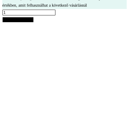
értékben, amit felhasználhat a következő vásárlásnál
Tissot
Supersport
Kosárba teszem
Chrono
Férfi
Karóra
mennyiség