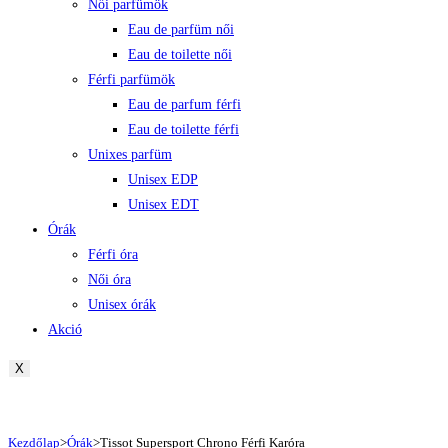
Női parfümök
Eau de parfüm női
Eau de toilette női
Férfi parfümök
Eau de parfum férfi
Eau de toilette férfi
Unixes parfüm
Unisex EDP
Unisex EDT
Órák
Férfi óra
Női óra
Unisex órák
Akció
X
Kezdőlap
>
Órák
>
Tissot Supersport Chrono Férfi Karóra