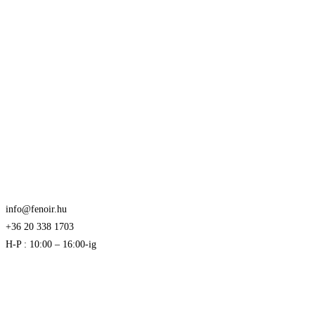
info@fenoir.hu
+36 20 338 1703
H-P : 10:00 – 16:00-ig
Akciós termékek kevezmények és újdonságok
elsők között az Ön e-mail címére