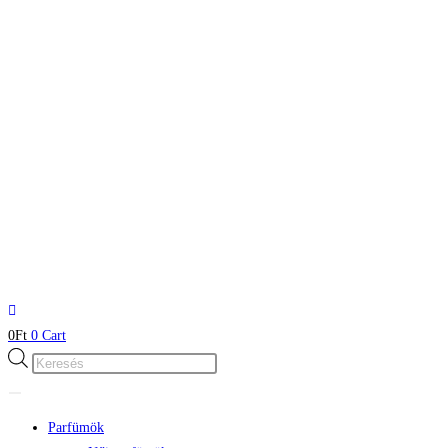
0
Ft
0
Cart
Products
search
Parfümök