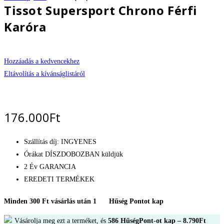
Tissot Supersport Chrono Férfi
Karóra
Hozzáadás a kedvencekhez
Eltávolítás a kívánságlistáról
176.000
Ft
Szállítás díj: INGYENES
Órákat DÍSZDOBOZBAN küldjük
2 Év GARANCIA
EREDETI TERMÉKEK
Minden 300 Ft vásárlás után 1
Hűség Pontot kap
Vásárolja meg ezt a terméket, és
586
HűségPont-ot kap –
8.790
Ft