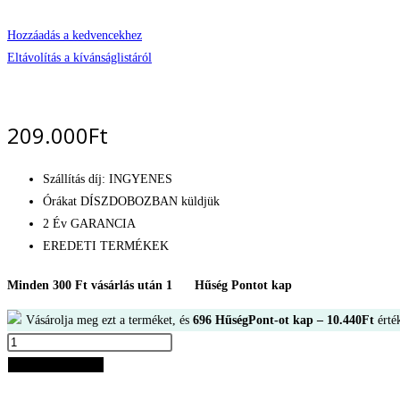
Hozzáadás a kedvencekhez
Eltávolítás a kívánságlistáról
209.000
Ft
Szállítás díj: INGYENES
Órákat DÍSZDOBOZBAN küldjük
2 Év GARANCIA
EREDETI TERMÉKEK
Minden 300 Ft vásárlás után 1
Hűség Pontot kap
Vásárolja meg ezt a terméket, és
696
HűségPont-ot kap –
10.440
Ft
érték
Tissot
Supersport
Kosárba teszem
Chrono