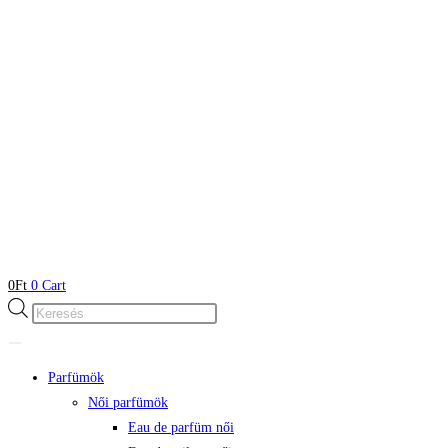
0
Ft
0
Cart
Products
search
Parfümök
Női parfümök
Eau de parfüm női