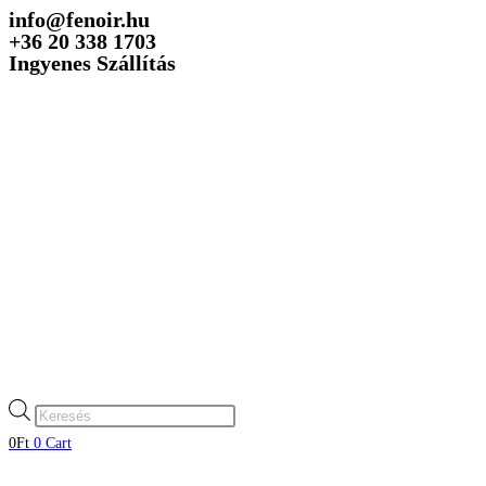
info@fenoir.hu
Skip
+36 20 338 1703
to
Ingyenes Szállítás
content
Products
search
0
Ft
0
Cart