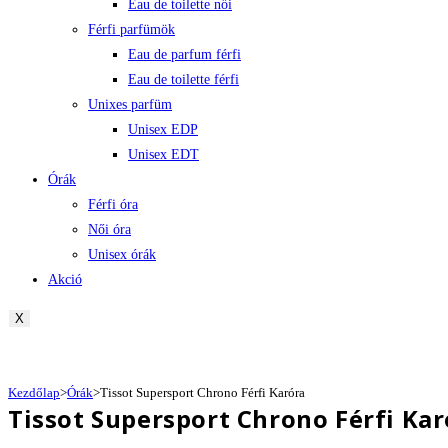
Eau de toilette női
Férfi parfümök
Eau de parfum férfi
Eau de toilette férfi
Unixes parfüm
Unisex EDP
Unisex EDT
Órák
Férfi óra
Női óra
Unisex órák
Akció
X
Kezdőlap
>
Órák
>
Tissot Supersport Chrono Férfi Karóra
Tissot Supersport Chrono Férfi Kar