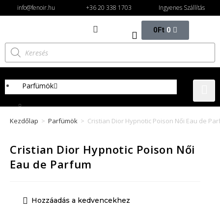
info@fenoir.hu
+36 20 338 1703
Ingyenes Szállítás
0
Ft
0
Parfümök
Női parfümök
Kezdőlap
>
Parfümök
>
Cristian Dior Hypnotic Poison Női Eau de Pa
Eau de parfüm női
Eau de toilette női
Cristian Dior Hypnotic Poison Női
Férfi parfümök
Eau de Parfum
Eau de parfum férfi
Eau de toilette férfi
Hozzáadás a kedvencekhez
Unixes parfüm