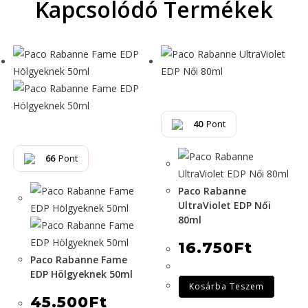
Kapcsolódó Termékek
40
Pont
66
Pont
Paco Rabanne
UltraViolet EDP Női
80ml
16.750
Ft
Paco Rabanne Fame
EDP Hölgyeknek 50ml
Kosárba Teszem
45.500
Ft