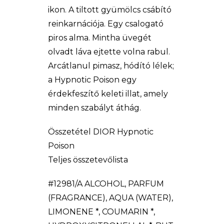
ikon. A tiltott gyümölcs csábító
reinkarnációja. Egy csalogató
piros alma. Mintha üvegét
olvadt láva ejtette volna rabul.
Arcátlanul pimasz, hódító lélek;
a Hypnotic Poison egy
érdekfeszítő keleti illat, amely
minden szabályt áthág.
Összetétel DIOR Hypnotic
Poison
Teljes összetevőlista
#12981/A ALCOHOL, PARFUM
(FRAGRANCE), AQUA (WATER),
LIMONENE *, COUMARIN *,