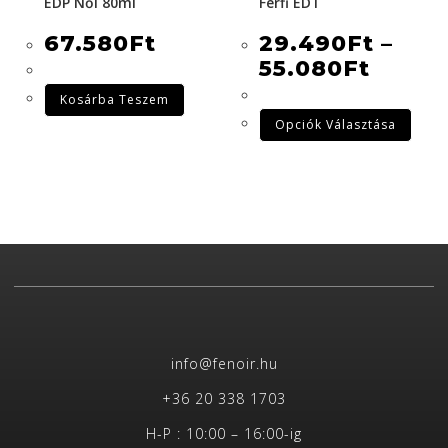
EDP Női 80ml
Férfi EDT
67.580
Ft
29.490
Ft
–
55.080
Ft
Kosárba Teszem
Opciók Választása
info@fenoir.hu
+36 20 338 1703
H-P : 10:00 – 16:00-ig