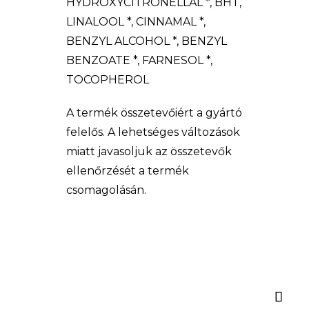
HYDROXYCITRONELLAL *, BHT,
LINALOOL *, CINNAMAL *,
BENZYL ALCOHOL *, BENZYL
BENZOATE *, FARNESOL *,
TOCOPHEROL
A termék összetevőiért a gyártó
felelős. A lehetséges változások
miatt javasoljuk az összetevők
ellenőrzését a termék
csomagolásán.