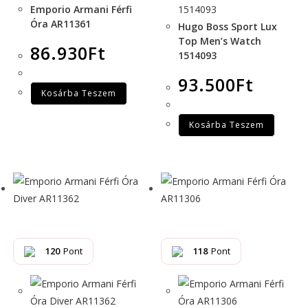
Emporio Armani Férfi
Óra AR11361
Hugo Boss Sport Lux
Top Men’s Watch
86.930
Ft
1514093
93.500
Ft
Kosárba Teszem
Kosárba Teszem
120
Pont
118
Pont