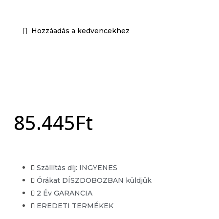
Unisex EDP
Unisex EDT
Hozzáadás a kedvencekhez
Órák
Férfi óra
Női óra
Unisex órák
Akció
85.445
Ft
X
Szállítás díj: INGYENES
Órákat DÍSZDOBOZBAN küldjük
2 Év GARANCIA
EREDETI TERMÉKEK