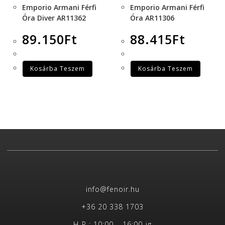
Emporio Armani Férfi
Emporio Armani Férfi
Óra Diver AR11362
Óra AR11306
89.150
Ft
88.415
Ft
Kosárba Teszem
Kosárba Teszem
info@fenoir.hu
+36 20 338 1703
H-P : 10:00 – 16:00-ig