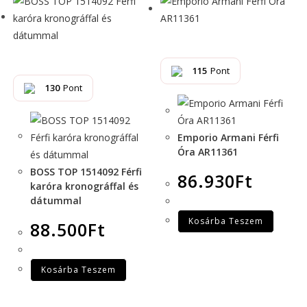
115
Pont
130
Pont
Emporio Armani Férfi
Óra AR11361
BOSS TOP 1514092 Férfi
86.930
Ft
karóra kronográffal és
dátummal
Kosárba Teszem
88.500
Ft
Kosárba Teszem