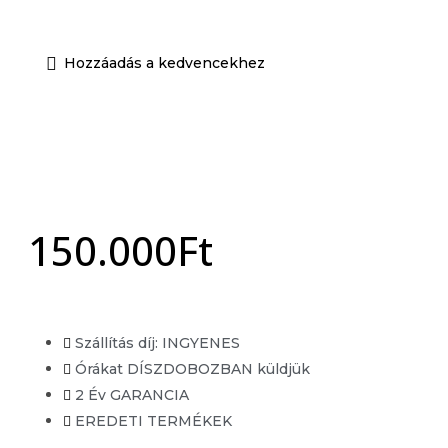
Unisex EDP
Unisex EDT
Hozzáadás a kedvencekhez
Órák
Férfi óra
Női óra
Unisex órák
Akció
150.000
Ft
X
Szállítás díj: INGYENES
Órákat DÍSZDOBOZBAN küldjük
2 Év GARANCIA
EREDETI TERMÉKEK