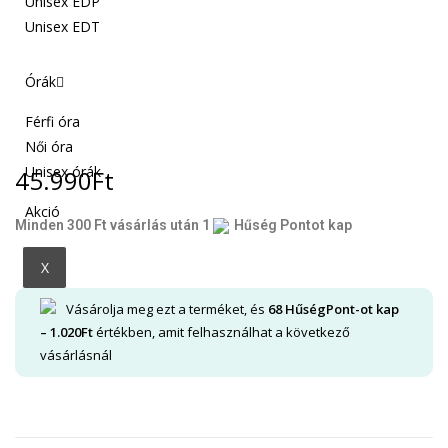
Unisex EDP
Unisex EDT
Órák
Férfi óra
Női óra
Unisex órák
45.990
Ft
Akció
Minden 300 Ft vásárlás után 1
Hűség Pontot kap
X
Vásárolja meg ezt a terméket, és
68
HűségPont-ot kap
–
1.020
Ft
értékben, amit felhasználhat a következő
vásárlásnál