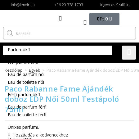
info@fenoir.hu
+36 20 338 1703
Ingyenes Szállítás
0
Ft
0
Parfümök
Női parfümök
Kezdőlap
>
Egyéb
>
Paco Rabanne Fame Ajándék doboz EDP Női 50ml
Eau de parfüm női
Eau de toilette női
Paco Rabanne Fame Ajándék
Férfi parfümök
doboz EDP Női 50ml Testápoló
75ml
Eau de parfum férfi
Eau de toilette férfi
Unixes parfüm
Hozzáadás a kedvencekhez