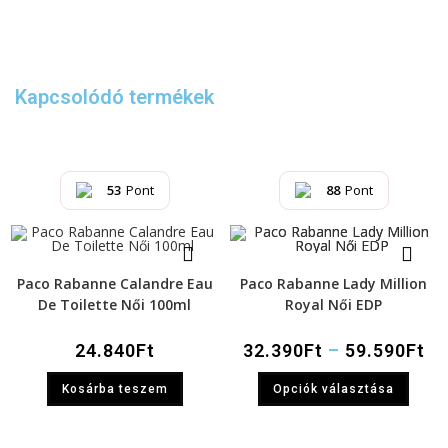
Kapcsolódó termékek
53
Pont
88
Pont
Paco Rabanne Calandre Eau
Paco Rabanne Lady Million
De Toilette Női 100ml
Royal Női EDP
24.840
Ft
32.390
Ft
–
59.590
Ft
Kosárba teszem
Opciók választása