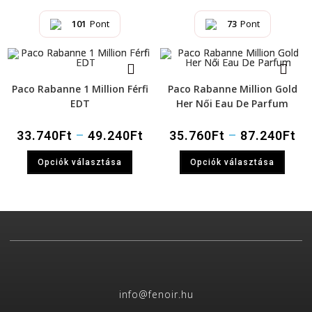
101
Pont
73
Pont
Paco Rabanne 1 Million Férfi
Paco Rabanne Million Gold
EDT
Her Női Eau De Parfum
33.740
Ft
–
49.240
Ft
35.760
Ft
–
87.240
Ft
Opciók választása
Opciók választása
info@fenoir.hu