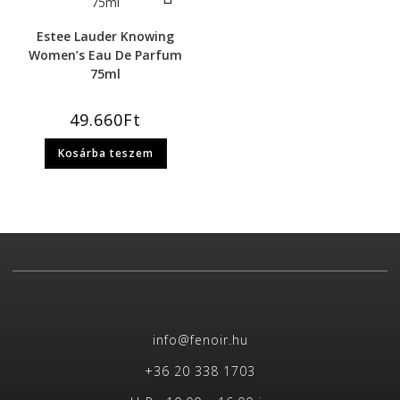
Estee Lauder Knowing
Women’s Eau De Parfum
75ml
49.660
Ft
Kosárba teszem
info@fenoir.hu
+36 20 338 1703