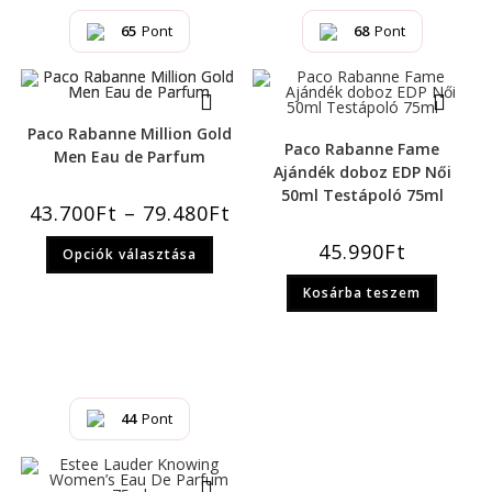
65
Pont
68
Pont
Paco Rabanne Million Gold
Paco Rabanne Fame
Men Eau de Parfum
Ajándék doboz EDP Női
50ml Testápoló 75ml
43.700
Ft
–
79.480
Ft
45.990
Ft
Opciók választása
Kosárba teszem
44
Pont