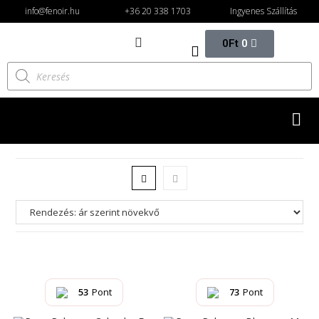
info@fenoir.hu
+36 20 338 1703
Ingyenes Szállítás
0
Ft
0
53
Pont
73
Pont