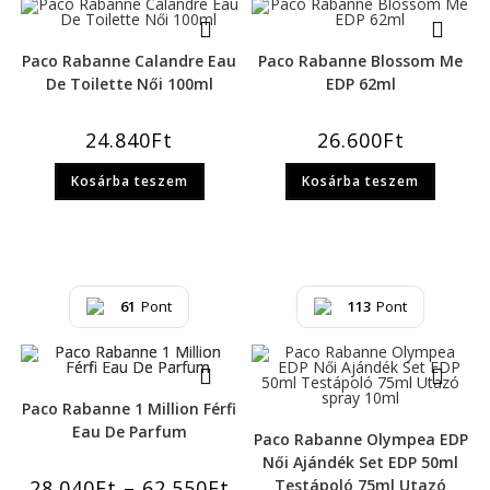
Paco Rabanne Calandre Eau
Paco Rabanne Blossom Me
De Toilette Női 100ml
EDP 62ml
24.840
Ft
26.600
Ft
Kosárba teszem
Kosárba teszem
61
Pont
113
Pont
Paco Rabanne 1 Million Férfi
Eau De Parfum
Paco Rabanne Olympea EDP
Női Ajándék Set EDP 50ml
28.040
Ft
–
62.550
Ft
Testápoló 75ml Utazó