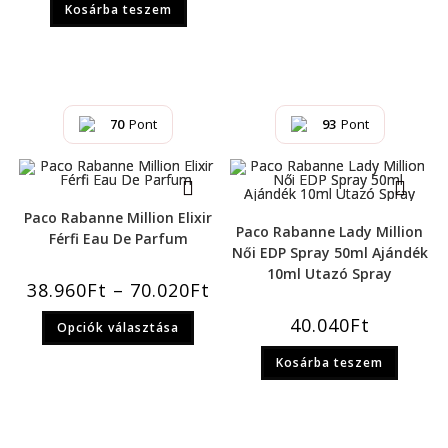
Kosárba teszem
70
Pont
93
Pont
Paco Rabanne Million Elixir
Paco Rabanne Lady Million
Férfi Eau De Parfum
Női EDP Spray 50ml Ajándék
10ml Utazó Spray
38.960
Ft
–
70.020
Ft
40.040
Ft
Opciók választása
Kosárba teszem