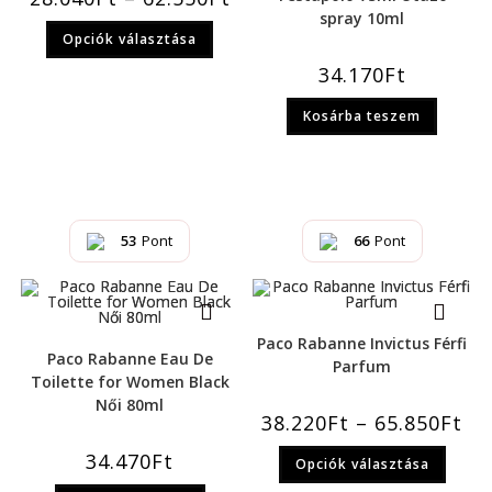
spray 10ml
Opciók választása
34.170
Ft
Kosárba teszem
53
Pont
66
Pont
Paco Rabanne Invictus Férfi
Paco Rabanne Eau De
Parfum
Toilette for Women Black
Női 80ml
38.220
Ft
–
65.850
Ft
34.470
Ft
Opciók választása