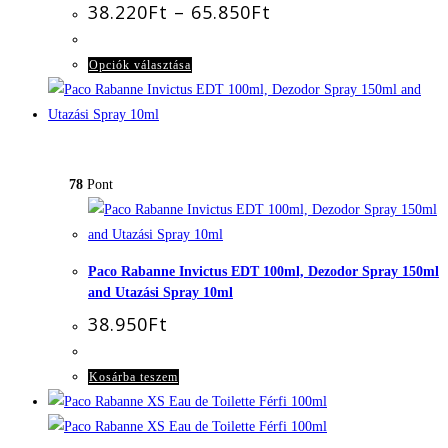
Ártartomány:
38.220
Ft
–
65.850
Ft
38.220Ft
-
65.850Ft
Ennek
Opciók választása
a
terméknek
több
variációja
78
Pont
van.
A
változatok
a
Paco Rabanne Invictus EDT 100ml, Dezodor Spray 150ml
termékoldalon
and Utazási Spray 10ml
választhatók
38.950
Ft
ki
Kosárba teszem