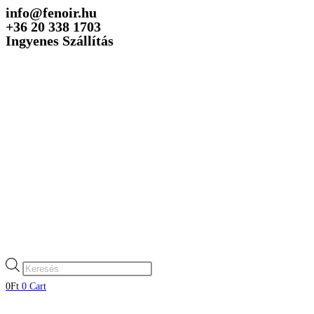
info@fenoir.hu
Skip
+36 20 338 1703
to
Ingyenes Szállítás
content
Products
search
0
Ft
0
Cart