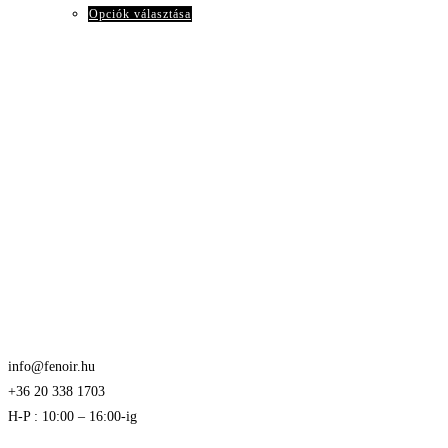
50.260Ft
Ennek
Opciók választása
a
terméknek
több
variációja
van.
A
változatok
a
termékoldalon
választhatók
ki
info@fenoir.hu
+36 20 338 1703
H-P : 10:00 – 16:00-ig