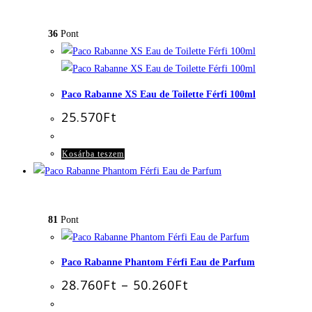
36
Pont
Paco Rabanne XS Eau de Toilette Férfi 100ml
25.570
Ft
Kosárba teszem
81
Pont
Paco Rabanne Phantom Férfi Eau de Parfum
Ártartomány:
28.760
Ft
–
50.260
Ft
28.760Ft
-