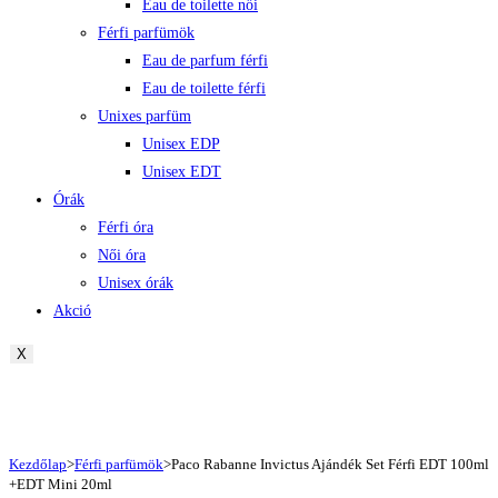
Eau de toilette női
Férfi parfümök
Eau de parfum férfi
Eau de toilette férfi
Unixes parfüm
Unisex EDP
Unisex EDT
Órák
Férfi óra
Női óra
Unisex órák
Akció
X
Kezdőlap
>
Férfi parfümök
>
Paco Rabanne Invictus Ajándék Set Férfi EDT 100ml
+EDT Mini 20ml