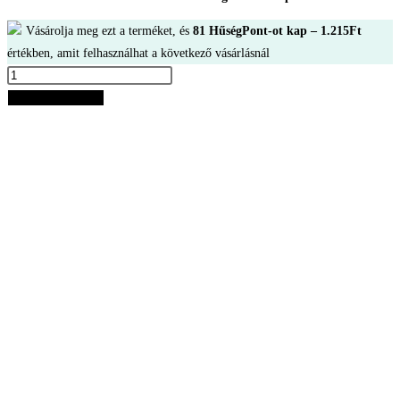
Vásárolja meg ezt a terméket, és
81
HűségPont-ot kap –
1.215
Ft
értékben, amit felhasználhat a következő vásárlásnál
Paco
Rabanne
Kosárba teszem
Invictus
Ajándék
Set
Férfi
EDT
100ml
+EDT
Mini
20ml
mennyiség