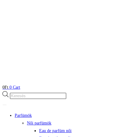
0
Ft
0
Cart
Products
search
Parfümök
Női parfümök
Eau de parfüm női