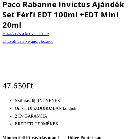
Paco Rabanne Invictus Ajándék
Set Férfi EDT 100ml +EDT Mini
20ml
Hozzáadás a kedvencekhez
Eltávolítás a kívánságlistáról
47.630
Ft
Szállítás díj: INGYENES
Órákat DÍSZDOBOZBAN küldjük
2 Év GARANCIA
EREDETI TERMÉKEK
Minden 300 Ft vásárlás után 1
Hűség Pontot kap