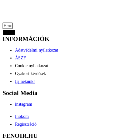
Akciós termékek kevezmények és újdonságok
elsők között az Ön e-mail címére
Küld
INFORMÁCIÓK
Adatvédelmi nyilatkozat
ÁSZF
Cookie nyilatkozat
Gyakori kérdések
Irj nekünk!
Social Media
instagram
Fiókom
Regisztráció
FENOIR.HU