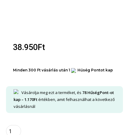
Unisex EDP
Unisex EDT
Órák
Férfi óra
38.950
Ft
Női óra
Unisex órák
Akció
Minden 300 Ft vásárlás után 1
Hűség Pontot kap
X
Vásárolja meg ezt a terméket, és
78
HűségPont-ot
kap –
1.170
Ft
értékben, amit felhasználhat a következő
vásárlásnál