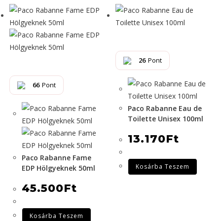
26
Pont
66
Pont
Paco Rabanne Eau de
Toilette Unisex 100ml
13.170
Ft
Paco Rabanne Fame
Kosárba Teszem
EDP Hölgyeknek 50ml
45.500
Ft
Kosárba Teszem