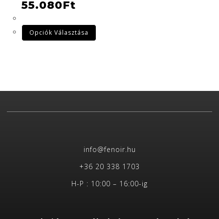
55.080
Ft
Opciók Választása
info@fenoir.hu
+36 20 338 1703
H-P : 10:00 – 16:00-ig