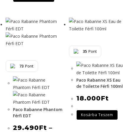
35
Pont
73
Pont
Paco Rabanne XS Eau
de Toilette Férfi 100ml
18.000
Ft
Paco Rabanne Phantom
Kosárba Teszem
Férfi EDT
29.490
Ft
–