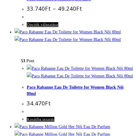
Ártartomány:
33.740
Ft
–
49.240
Ft
33.740Ft
-
49.240Ft
Ennek
Opciók választása
a
terméknek
több
variációja
53
Pont
van.
A
változatok
a
Paco Rabanne Eau De Toilette for Women Black Női
termékoldalon
80ml
választhatók
34.470
Ft
ki
Kosárba teszem