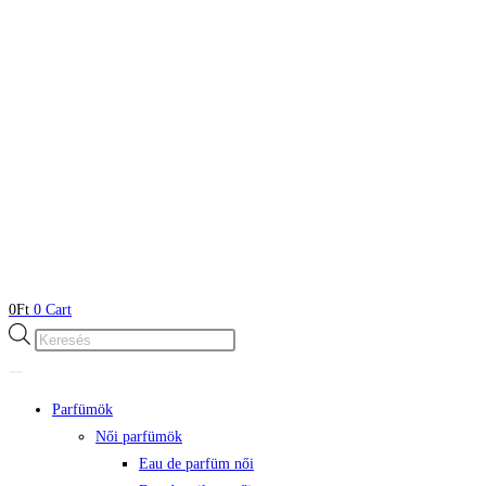
0
Ft
0
Cart
Products
search
Parfümök
Női parfümök
Eau de parfüm női