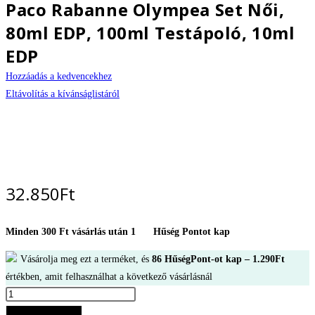
Paco Rabanne Olympea Set Női,
80ml EDP, 100ml Testápoló, 10ml
EDP
Hozzáadás a kedvencekhez
Eltávolítás a kívánságlistáról
32.850
Ft
Minden 300 Ft vásárlás után 1
Hűség Pontot kap
Vásárolja meg ezt a terméket, és
86
HűségPont-ot kap –
1.290
Ft
értékben, amit felhasználhat a következő vásárlásnál
Paco
Rabanne
Kosárba teszem