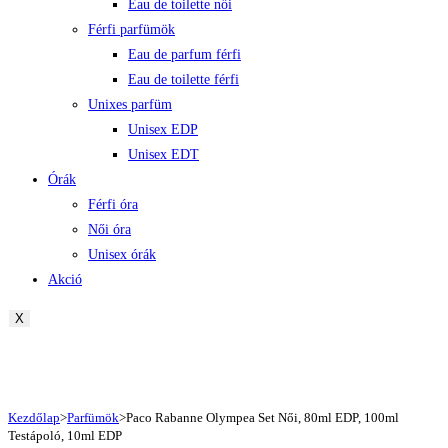
Eau de toilette női
Férfi parfümök
Eau de parfum férfi
Eau de toilette férfi
Unixes parfüm
Unisex EDP
Unisex EDT
Órák
Férfi óra
Női óra
Unisex órák
Akció
X
Kezdőlap
>
Parfümök
>
Paco Rabanne Olympea Set Női, 80ml EDP, 100ml
Testápoló, 10ml EDP