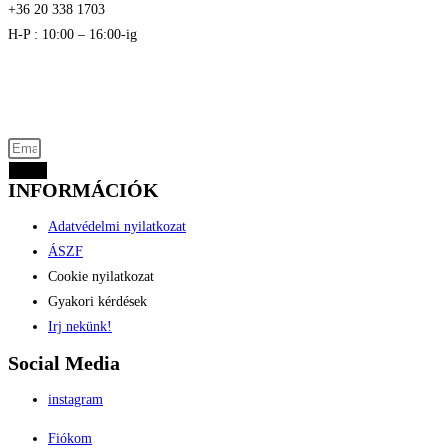
+36 20 338 1703
H-P : 10:00 – 16:00-ig
Akciós termékek kevezmények és újdonságok
elsők között az Ön e-mail címére
Küld
INFORMÁCIÓK
Adatvédelmi nyilatkozat
ÁSZF
Cookie nyilatkozat
Gyakori kérdések
Irj nekünk!
Social Media
instagram
Fiókom