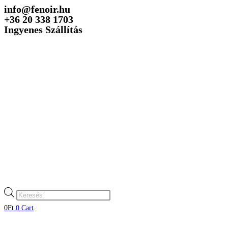
info@fenoir.hu
Skip
+36 20 338 1703
to
Ingyenes Szállítás
content
Products
search
0
Ft
0
Cart