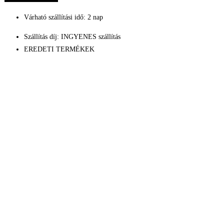
Olympea
Várható szállítási idő: 2 nap
Set
Női,
Szállítás díj: INGYENES szállítás
80ml
EREDETI TERMÉKEK
EDP,
100ml
Testápoló,
10ml
EDP
mennyiség