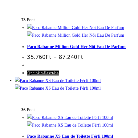
73
Pont
Paco Rabanne Million Gold Her Női Eau De Parfum
Ártartomány:
35.760
Ft
–
87.240
Ft
35.760Ft
-
87.240Ft
Ennek
Opciók választása
a
terméknek
több
variációja
36
Pont
van.
A
változatok
a
Paco Rabanne XS Eau de Toilette Férfi 100ml