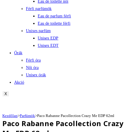
Eau de toilette női
Férfi parfümök
Eau de parfum férfi
Eau de toilette férfi
Unixes parfüm
Unisex EDP
Unisex EDT
Órák
Férfi óra
Női óra
Unisex órák
Akció
X
Kezdőlap
>
Parfümök
>
Paco Rabanne Pacollection Crazy Me EDP 62ml
Paco Rabanne Pacollection Crazy