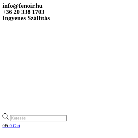
info@fenoir.hu
Skip
+36 20 338 1703
to
Ingyenes Szállítás
content
Products
search
0
Ft
0
Cart