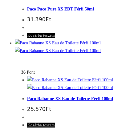
a
Paco Paco Pure XS EDT Férfi 50ml
termékoldalon
31.390
Ft
választhatók
ki
Kosárba teszem
36
Pont
Paco Rabanne XS Eau de Toilette Férfi 100ml
25.570
Ft
Kosárba teszem