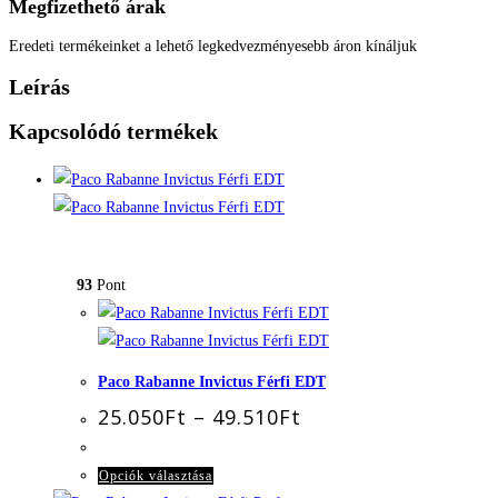
Megfizethető árak
Eredeti termékeinket a lehető legkedvezményesebb áron kínáljuk
Leírás
Kapcsolódó termékek
93
Pont
Paco Rabanne Invictus Férfi EDT
Ártartomány:
25.050
Ft
–
49.510
Ft
25.050Ft
-
49.510Ft
Ennek
Opciók választása