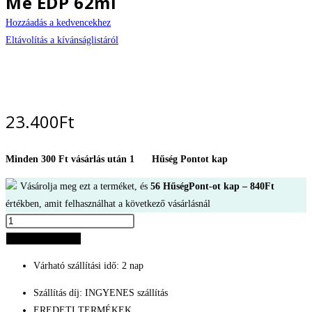
Me EDP 62ml
Hozzáadás a kedvencekhez
Eltávolítás a kívánságlistáról
23.400
Ft
Minden 300 Ft vásárlás után 1
Hűség Pontot kap
Vásárolja meg ezt a terméket, és
56
HűségPont-ot kap –
840
Ft
értékben, amit felhasználhat a következő vásárlásnál
Paco
Rabanne
Kosárba teszem
Pacollection
Várható szállítási idő: 2 nap
Crazy
Me
Szállítás díj: INGYENES szállítás
EDP
EREDETI TERMÉKEK