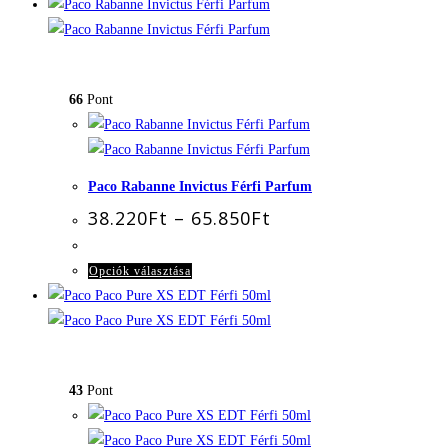
a
terméknek
több
variációja
66
Pont
van.
A
változatok
a
Paco Rabanne Invictus Férfi Parfum
termékoldalon
Ártartomány:
38.220
Ft
–
65.850
Ft
választhatók
38.220Ft
-
ki
65.850Ft
Ennek
Opciók választása
a
terméknek
több
variációja
43
Pont
van.
A
változatok