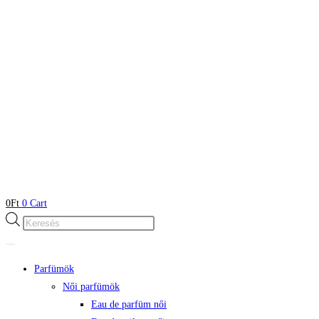
0
Ft
0
Cart
Products
search
Parfümök
Női parfümök
Eau de parfüm női