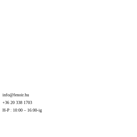
info@fenoir.hu
+36 20 338 1703
H-P : 10:00 – 16:00-ig
Akciós termékek kevezmények és újdonságok
elsők között az Ön e-mail címére