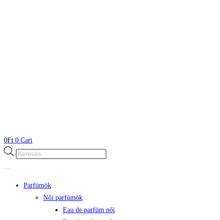
0
Ft
0
Cart
Products
search
Parfümök
Női parfümök
Eau de parfüm női