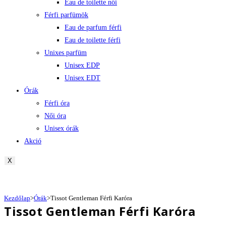
Eau de toilette női
Férfi parfümök
Eau de parfum férfi
Eau de toilette férfi
Unixes parfüm
Unisex EDP
Unisex EDT
Órák
Férfi óra
Női óra
Unisex órák
Akció
X
Kezdőlap
>
Órák
>
Tissot Gentleman Férfi Karóra
Tissot Gentleman Férfi Karóra