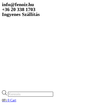
info@fenoir.hu
Skip
+36 20 338 1703
to
Ingyenes Szállítás
content
Products
search
0
Ft
0
Cart