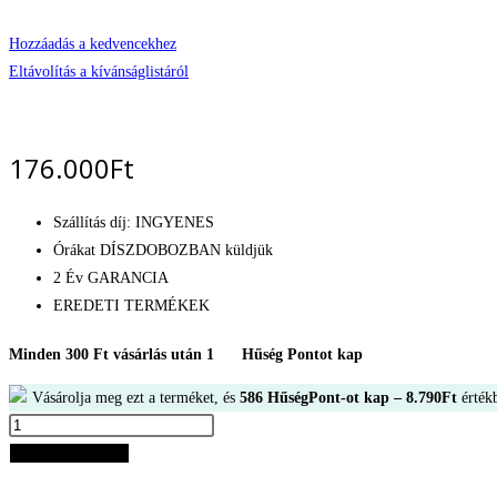
Hozzáadás a kedvencekhez
Eltávolítás a kívánságlistáról
176.000
Ft
Szállítás díj: INGYENES
Órákat DÍSZDOBOZBAN küldjük
2 Év GARANCIA
EREDETI TERMÉKEK
Minden 300 Ft vásárlás után 1
Hűség Pontot kap
Vásárolja meg ezt a terméket, és
586
HűségPont-ot kap –
8.790
Ft
értékb
Tissot
Gentleman
Kosárba teszem
Férfi