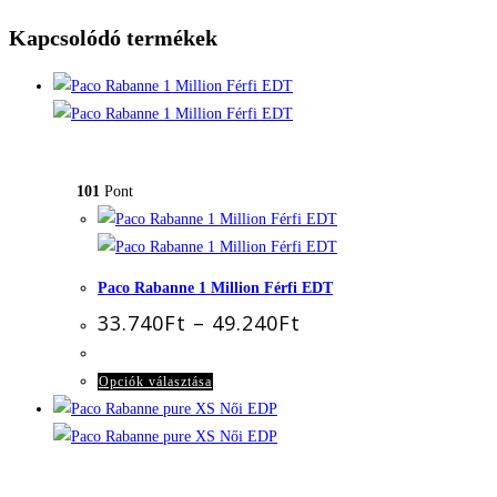
Kapcsolódó termékek
101
Pont
Paco Rabanne 1 Million Férfi EDT
Ártartomány:
33.740
Ft
–
49.240
Ft
33.740Ft
-
49.240Ft
Ennek
Opciók választása
a
terméknek
több
variációja