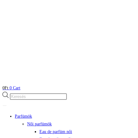
0
Ft
0
Cart
Products
search
Parfümök
Női parfümök
Eau de parfüm női