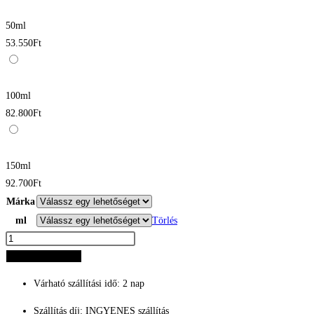
50ml
53.550
Ft
100ml
82.800
Ft
150ml
92.700
Ft
Márka
ml
Törlés
Tom
Ford
Kosárba teszem
Black
Várható szállítási idő: 2 nap
Orchid
Női
Szállítás díj: INGYENES szállítás