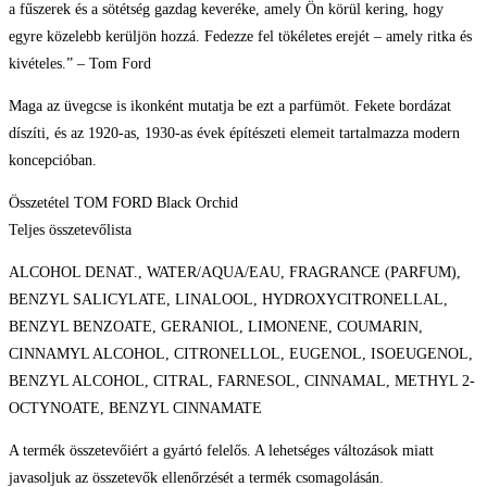
a fűszerek és a sötétség gazdag keveréke, amely Ön körül kering, hogy
egyre közelebb kerüljön hozzá. Fedezze fel tökéletes erejét – amely ritka és
kivételes.” – Tom Ford
Maga az üvegcse is ikonként mutatja be ezt a parfümöt. Fekete bordázat
díszíti, és az 1920-as, 1930-as évek építészeti elemeit tartalmazza modern
koncepcióban.
Összetétel TOM FORD Black Orchid
Teljes összetevőlista
ALCOHOL DENAT., WATER/AQUA/EAU, FRAGRANCE (PARFUM),
BENZYL SALICYLATE, LINALOOL, HYDROXYCITRONELLAL,
BENZYL BENZOATE, GERANIOL, LIMONENE, COUMARIN,
CINNAMYL ALCOHOL, CITRONELLOL, EUGENOL, ISOEUGENOL,
BENZYL ALCOHOL, CITRAL, FARNESOL, CINNAMAL, METHYL 2-
OCTYNOATE, BENZYL CINNAMATE
A termék összetevőiért a gyártó felelős. A lehetséges változások miatt
javasoljuk az összetevők ellenőrzését a termék csomagolásán.