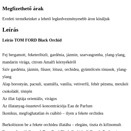
Megfizethető árak
Eredeti termékeinket a lehető legkedvezményesebb áron kínáljuk
Leírás
Leírás TOM FORD Black Orchid
Fej bergamott, feketeribizli, gardénia, jázmin, szarvasgomba, ylang-ylang,
mandarin virága, citrom Amalfi környékéről
Szív gardénia, jázmin, fűszer, lótusz, orchidea, gyümölcsös tónusok, ylang-
ylang
Alap borostyán, pacsuli, szantálfa, vanília, vetiverfű, fehér pézsma, mexikói
csokoládé, tömjén
Az illat fajtája orientális, virágos
Az illatanyag-összetevő koncentrációja Eau de Parfum
Ikonikus, megfoghatatlan és csábító – ilyen a fekete orchidea
Burkolózzon be a fekete orchidea illatába – elegáns, tiszta és kifinomult.