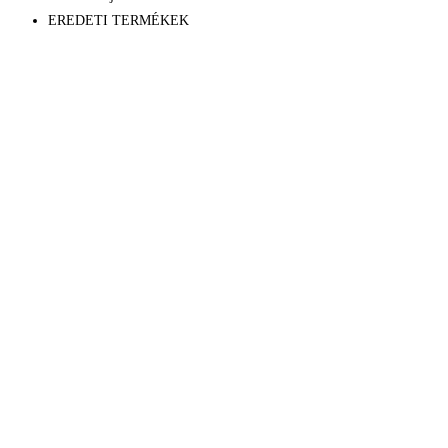
EDP
EREDETI TERMÉKEK
mennyiség