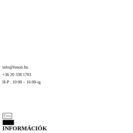
A
változatok
a
termékoldalon
választhatók
ki
info@fenoir.hu
+36 20 338 1703
H-P : 10:00 – 16:00-ig
Akciós termékek kevezmények és újdonságok
elsők között az Ön e-mail címére
Küld
INFORMÁCIÓK