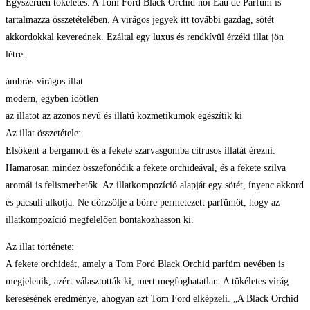
Egyszerűen tökéletes. A Tom Ford Black Orchid női Eau de Parfum is
tartalmazza összetételében. A virágos jegyek itt további gazdag, sötét
akkordokkal keverednek. Ezáltal egy luxus és rendkívül érzéki illat jön
létre.
ámbrás-virágos illat
modern, egyben időtlen
az illatot az azonos nevű és illatú kozmetikumok egészítik ki
Az illat összetétele:
Elsőként a bergamott és a fekete szarvasgomba citrusos illatát érezni.
Hamarosan mindez összefonódik a fekete orchideával, és a fekete szilva
aromái is felismerhetők. Az illatkompozíció alapját egy sötét, ínyenc akkord
és pacsuli alkotja. Ne dörzsölje a bőrre permetezett parfümöt, hogy az
illatkompozíció megfelelően bontakozhasson ki.
Az illat története:
A fekete orchideát, amely a Tom Ford Black Orchid parfüm nevében is
megjelenik, azért választották ki, mert megfoghatatlan. A tökéletes virág
keresésének eredménye, ahogyan azt Tom Ford elképzeli. „A Black Orchid