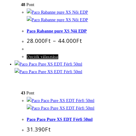
48
Pont
van.
A
változatok
a
Paco Rabanne pure XS Női EDP
termékoldalon
Ártartomány:
28.000
Ft
–
44.000
Ft
választhatók
28.000Ft
-
ki
44.000Ft
Ennek
Opciók választása
a
terméknek
több
variációja
43
Pont
van.
A
változatok
a
Paco Paco Pure XS EDT Férfi 50ml
termékoldalon
31.390
Ft
választhatók