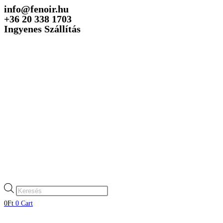
info@fenoir.hu
Skip
+36 20 338 1703
to
Ingyenes Szállítás
content
Products
search
0
Ft
0
Cart