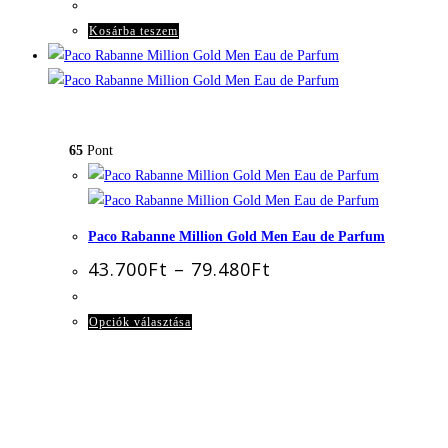
ki
Kosárba teszem
65
Pont
Paco Rabanne Million Gold Men Eau de Parfum
Ártartomány:
43.700
Ft
–
79.480
Ft
43.700Ft
-
79.480Ft
Ennek
Opciók választása
a
terméknek
több
variációja
van.