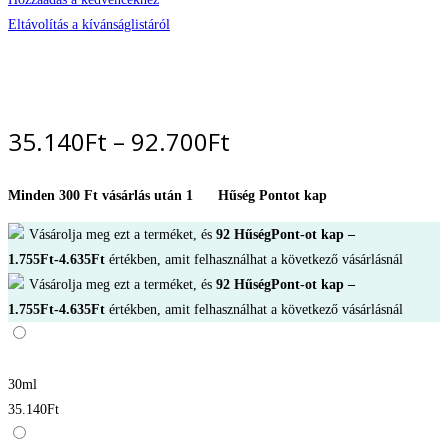
Eltávolítás a kívánságlistáról
Ártartomány:
35.140
Ft
–
92.700
Ft
35.140Ft
-
Minden 300 Ft vásárlás után 1
Hűség Pontot kap
92.700Ft
Vásárolja meg ezt a terméket, és
92
HűségPont-ot kap –
1.755
Ft
-
4.635
Ft
értékben, amit felhasználhat a következő vásárlásnál
Vásárolja meg ezt a terméket, és
92
HűségPont-ot kap –
1.755
Ft
-
4.635
Ft
értékben, amit felhasználhat a következő vásárlásnál
30ml
35.140
Ft