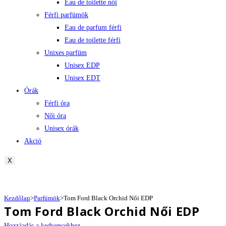
Eau de toilette női
Férfi parfümök
Eau de parfum férfi
Eau de toilette férfi
Unixes parfüm
Unisex EDP
Unisex EDT
Órák
Férfi óra
Női óra
Unisex órák
Akció
X
Kezdőlap
>
Parfümök
>
Tom Ford Black Orchid Női EDP
Tom Ford Black Orchid Női EDP
Hozzáadás a kedvencekhez