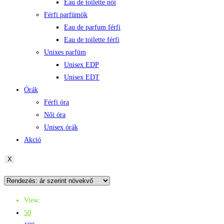
Eau de toilette női
Férfi parfümök
Eau de parfum férfi
Eau de toilette férfi
Unixes parfüm
Unisex EDP
Unisex EDT
Órák
Férfi óra
Női óra
Unisex órák
Akció
X
View:
50