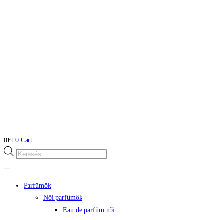
0
Ft
0
Cart
Products
search
Parfümök
Női parfümök
Eau de parfüm női