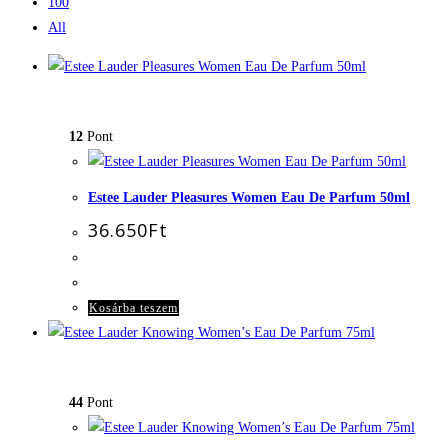
100
All
12
Pont
Estee Lauder Pleasures Women Eau De Parfum 50ml
36.650
Ft
Kosárba teszem
44
Pont