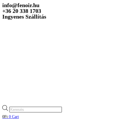
info@fenoir.hu
Skip
+36 20 338 1703
to
Ingyenes Szállítás
content
Products
search
0
Ft
0
Cart