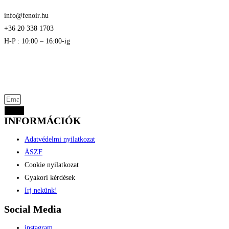
info@fenoir.hu
+36 20 338 1703
H-P : 10:00 – 16:00-ig
Akciós termékek kevezmények és újdonságok
elsők között az Ön e-mail címére
Küld
INFORMÁCIÓK
Adatvédelmi nyilatkozat
ÁSZF
Cookie nyilatkozat
Gyakori kérdések
Irj nekünk!
Social Media
instagram