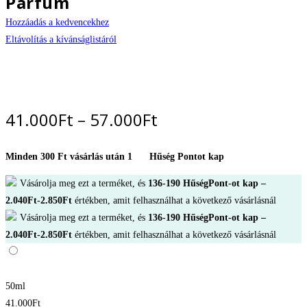
Parfum
Hozzáadás a kedvencekhez
Eltávolítás a kívánságlistáról
Ártartomány:
41.000
Ft
–
57.000
Ft
41.000Ft
-
Minden 300 Ft vásárlás után 1
Hűség Pontot kap
57.000Ft
Vásárolja meg ezt a terméket, és
136-190
HűségPont-ot kap –
2.040
Ft
-
2.850
Ft
értékben, amit felhasználhat a következő vásárlásnál
Vásárolja meg ezt a terméket, és
136-190
HűségPont-ot kap –
2.040
Ft
-
2.850
Ft
értékben, amit felhasználhat a következő vásárlásnál
50ml
41.000
Ft