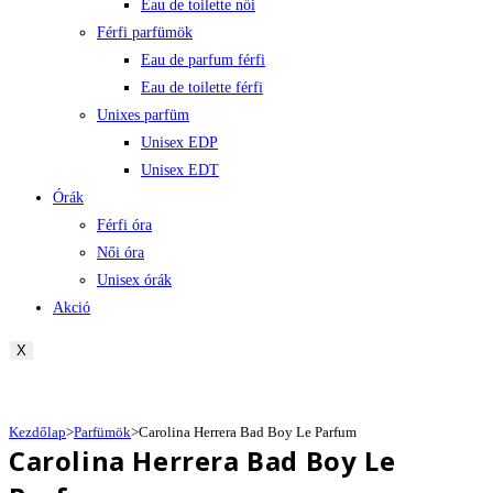
Eau de toilette női
Férfi parfümök
Eau de parfum férfi
Eau de toilette férfi
Unixes parfüm
Unisex EDP
Unisex EDT
Órák
Férfi óra
Női óra
Unisex órák
Akció
X
Kezdőlap
>
Parfümök
>
Carolina Herrera Bad Boy Le Parfum
Carolina Herrera Bad Boy Le