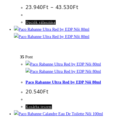
Ártartomány:
23.940
Ft
–
43.530
Ft
23.940Ft
-
43.530Ft
Ennek
Opciók választása
a
terméknek
több
variációja
35
Pont
van.
A
változatok
a
Paco Rabanne Ultra Red by EDP Női 80ml
termékoldalon
20.540
Ft
választhatók
ki
Kosárba teszem