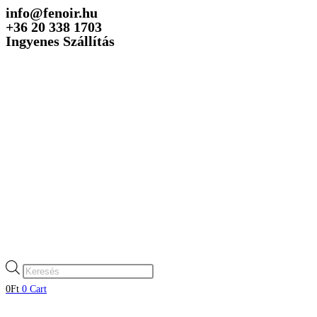
info@fenoir.hu
Skip
+36 20 338 1703
to
Ingyenes Szállítás
content
Products
search
0
Ft
0
Cart