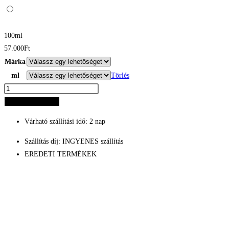
100ml
57.000
Ft
Márka
ml
Törlés
Carolina
Herrera
Kosárba teszem
Bad
Várható szállítási idő: 2 nap
Boy
Le
Szállítás díj: INGYENES szállítás
Parfum
EREDETI TERMÉKEK
mennyiség