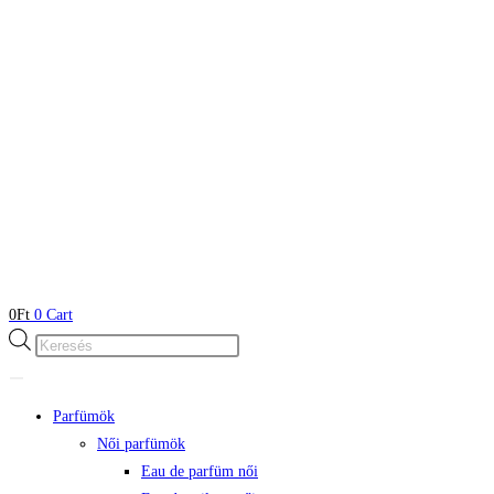
0
Ft
0
Cart
Products
search
Parfümök
Női parfümök
Eau de parfüm női