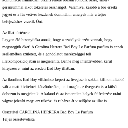
kombináció hamarosan pikáns fekete borssal fonódik össze, amely
gerániummal alkot tökéletes összhangot. Valamivel később a bőr érzéki
jegyei és a fás vetiver kezdenek dominálni, amelyek már a teljes
befejezéshez vezetik Önt.
Az illat története:
Legyen élő bizonyítéka annak, hogy a szabályok azért vannak, hogy
megszegjük őket! A Carolina Herrera Bad Boy Le Parfum parfüm is ennek
szellemében született, és a gondolatot merészséggel teli
illatkompozíciójában is megjeleníti. Benne még intenzívebben kerül
kifejezésre, mint az eredeti Bad Boy illatban.
Az ikonikus Bad Boy villámhoz képest az üvegcse is sokkal kifinomultabbá
vált a matt kivitelnek köszönhetően, ami magán az üvegcsén és a külső
dobozon is megjelenik. A kaland és az ismeretlen helyek felfedezése utáni
vágyat jeleníti meg: ezt tükrözi és ruházza át viselőjére az illat is.
Összetétel CAROLINA HERRERA Bad Boy Le Parfum
Teljes összetevőlista