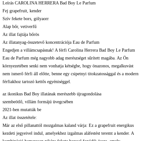
Leírás CAROLINA HERRERA Bad Boy Le Parfum
Fej grapefruit, kender
Szív fekete bors, gólyaorr
Alap bőr, vetiverfű
Az illat fajtája bőrös
Az illatanyag-összetevő koncentrációja Eau de Parfum
Engedjen a villámcsapásnak! A férfi Carolina Herrera Bad Boy Le Parfum
Eau de Parfum még nagyobb adag merészséget sűrített magába. Az Ön
környezetében senki nem vonhatja kétségbe, hogy önazonos, megalkuvást
nem ismerő férfi áll előtte, benne egy csipetnyi titokzatossággal és a modern
férfiakhoz tartozó kettős egyéniséggel.
az ikonikus Bad Boy illatának merészebb újragondolása
szembeötlő, villám formájú üvegcsében
2021-ben mutatták be
Az illat összetétele:
Már az első pillanattól mozgalmas kaland várja: Ez a grapefruit energikus
kezdeti jegyeivel indul, amelyekhez izgalmas aláfestést teremt a kender. A