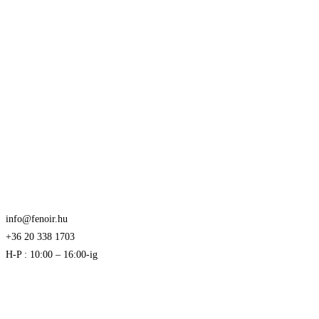
info@fenoir.hu
+36 20 338 1703
H-P : 10:00 – 16:00-ig
Akciós termékek kevezmények és újdonságok
elsők között az Ön e-mail címére