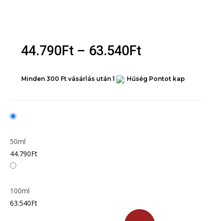
Unisex EDP
Unisex EDT
Órák
44.790
Ft
–
63.540
Ft
Férfi óra
Női óra
Minden 300 Ft vásárlás után 1
Hűség Pontot kap
Unisex órák
Akció
X
50ml
44.790
Ft
100ml
63.540
Ft