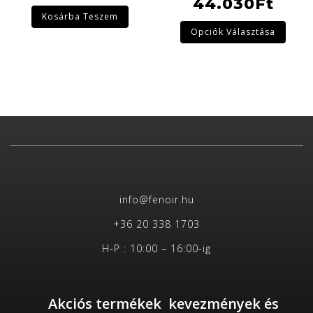
44.030
Ft
Kosárba Teszem
Opciók Választása
info@fenoir.hu
+36 20 338 1703
H-P : 10:00 – 16:00-ig
Akciós termékek kevezmények és