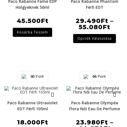
Paco Rabanne Fame EDP
Paco Rabanne Phantom
Hölgyeknek 50ml
Férfi EDT
45.500
Ft
29.490
Ft
–
55.080
Ft
Kosárba Teszem
Opciók Választása
40
Pont
66
Pont
Paco Rabanne Ultraviolet
Paco Rabanne Olympéa
EDT Férfi 105ml
Flora Női Eau De Perfume
18.000
Ft
23.980
Ft
–