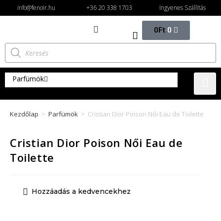
info@fenoir.hu
+36 20 338 1703
Ingyenes Szállítás
0
Ft
0
Parfümök
Női parfümök
Kezdőlap
>
Parfümök
>
Cristian Dior Poison Női Eau de Toilette
Eau de parfüm női
Eau de toilette női
Cristian Dior Poison Női Eau de
Férfi parfümök
Toilette
Eau de parfum férfi
Eau de toilette férfi
Hozzáadás a kedvencekhez
Unixes parfüm