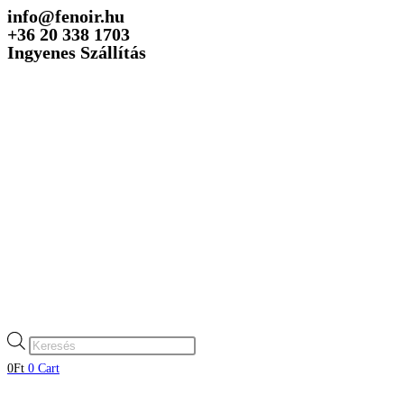
info@fenoir.hu
Skip
+36 20 338 1703
to
Ingyenes Szállítás
content
Products
search
0
Ft
0
Cart