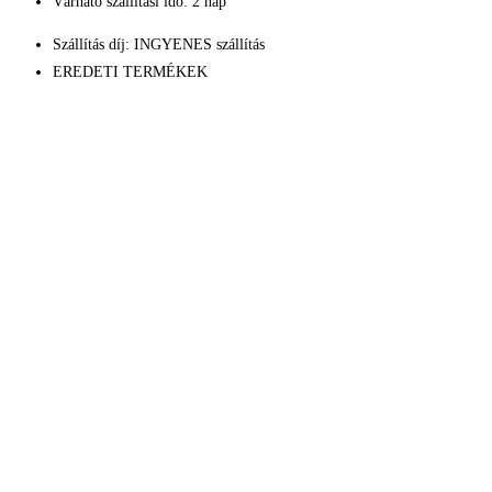
Várható szállítási idő: 2 nap
Ajándék
Set
Szállítás díj: INGYENES szállítás
EDT
EREDETI TERMÉKEK
100ml+
Deo
150
ml
mennyiség