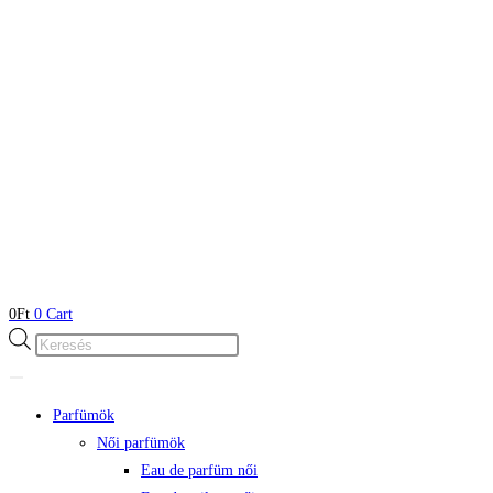
0
Ft
0
Cart
Products
search
Parfümök
Női parfümök
Eau de parfüm női