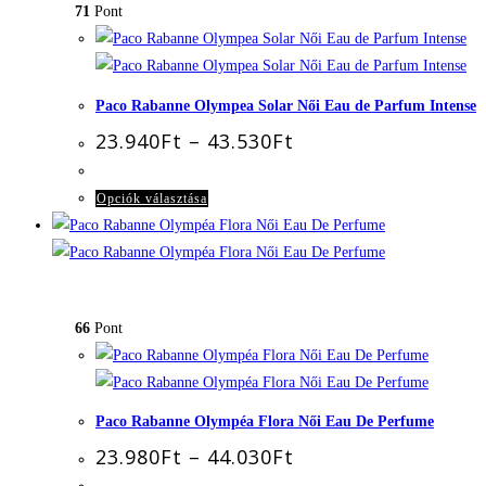
71
Pont
Paco Rabanne Olympea Solar Női Eau de Parfum Intense
Ártartomány:
23.940
Ft
–
43.530
Ft
23.940Ft
-
43.530Ft
Ennek
Opciók választása
a
terméknek
több
variációja
66
Pont
van.
A
változatok
a
Paco Rabanne Olympéa Flora Női Eau De Perfume
termékoldalon
Ártartomány:
23.980
Ft
–
44.030
Ft
választhatók
23.980Ft