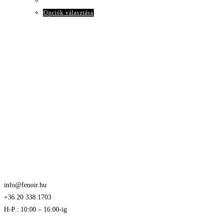
-
ki
44.030Ft
Ennek
Opciók választása
a
terméknek
több
variációja
van.
A
változatok
a
termékoldalon
választhatók
ki
info@fenoir.hu
+36 20 338 1703
H-P : 10:00 – 16:00-ig