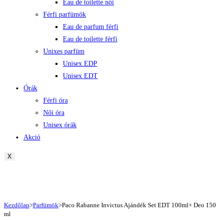
Eau de toilette női
Férfi parfümök
Eau de parfum férfi
Eau de toilette férfi
Unixes parfüm
Unisex EDP
Unisex EDT
Órák
Férfi óra
Női óra
Unisex órák
Akció
X
Kezdőlap
>
Parfümök
>
Paco Rabanne Invictus Ajándék Set EDT 100ml+ Deo 150
ml