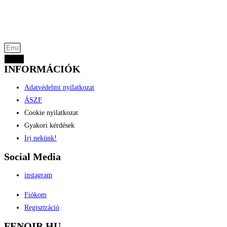
Akciós termékek kevezmények és újdonságok
elsők között az Ön e-mail címére
Küld
INFORMÁCIÓK
Adatvédelmi nyilatkozat
ÁSZF
Cookie nyilatkozat
Gyakori kérdések
Irj nekünk!
Social Media
instagram
Fiókom
Regisztráció
FENOIR.HU