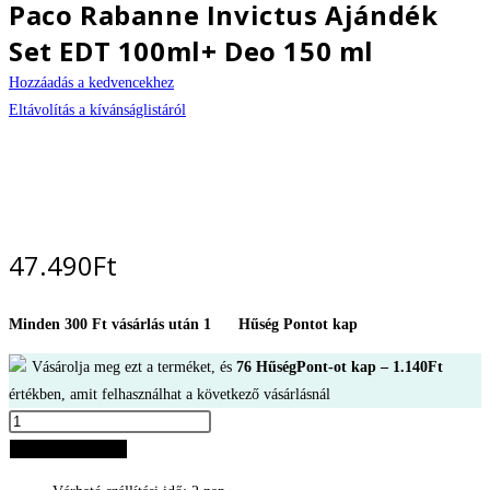
Paco Rabanne Invictus Ajándék
Set EDT 100ml+ Deo 150 ml
Hozzáadás a kedvencekhez
Eltávolítás a kívánságlistáról
47.490
Ft
Minden 300 Ft vásárlás után 1
Hűség Pontot kap
Vásárolja meg ezt a terméket, és
76
HűségPont-ot kap –
1.140
Ft
értékben, amit felhasználhat a következő vásárlásnál
Paco
Rabanne
Kosárba teszem
Invictus