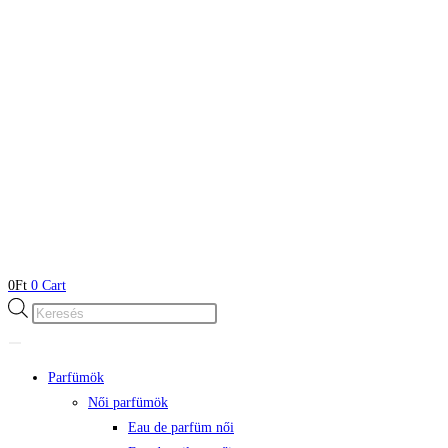
0
Ft
0
Cart
Products
search
Parfümök
Női parfümök
Eau de parfüm női