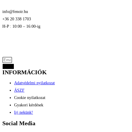
info@fenoir.hu
+36 20 338 1703
H-P : 10:00 – 16:00-ig
Akciós termékek kevezmények és újdonságok
elsők között az Ön e-mail címére
Küld
INFORMÁCIÓK
Adatvédelmi nyilatkozat
ÁSZF
Cookie nyilatkozat
Gyakori kérdések
Irj nekünk!
Social Media