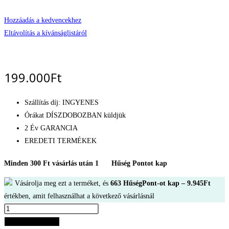
Hozzáadás a kedvencekhez
Eltávolítás a kívánságlistáról
199.000
Ft
Szállítás díj: INGYENES
Órákat DÍSZDOBOZBAN küldjük
2 Év GARANCIA
EREDETI TERMÉKEK
Minden 300 Ft vásárlás után 1
Hűség Pontot kap
Vásárolja meg ezt a terméket, és
663
HűségPont-ot kap –
9.945
Ft
értékben, amit felhasználhat a következő vásárlásnál
Tissot
Chrono
Kosárba teszem