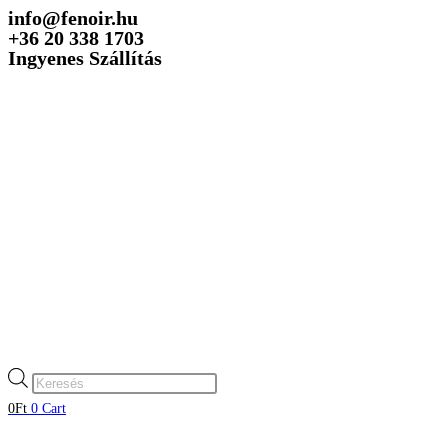
info@fenoir.hu
Skip
+36 20 338 1703
to
Ingyenes Szállítás
content
Products
search
0
Ft
0
Cart