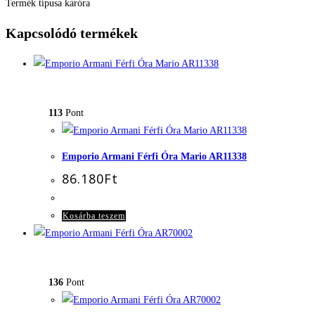
Termék típusa karóra
Kapcsolódó termékek
113
Pont
Emporio Armani Férfi Óra Mario AR11338
86.180
Ft
Kosárba teszem
136
Pont