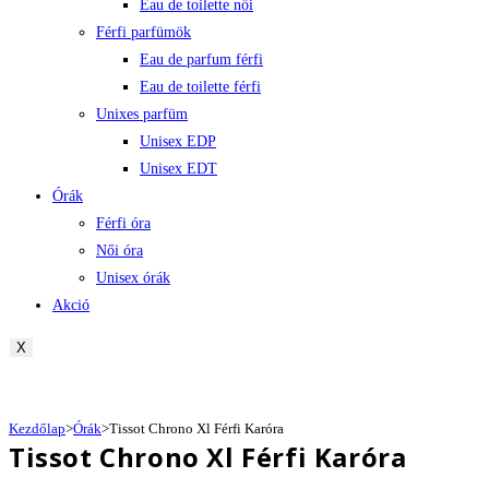
Eau de toilette női
Férfi parfümök
Eau de parfum férfi
Eau de toilette férfi
Unixes parfüm
Unisex EDP
Unisex EDT
Órák
Férfi óra
Női óra
Unisex órák
Akció
X
Kezdőlap
>
Órák
>
Tissot Chrono Xl Férfi Karóra
Tissot Chrono Xl Férfi Karóra