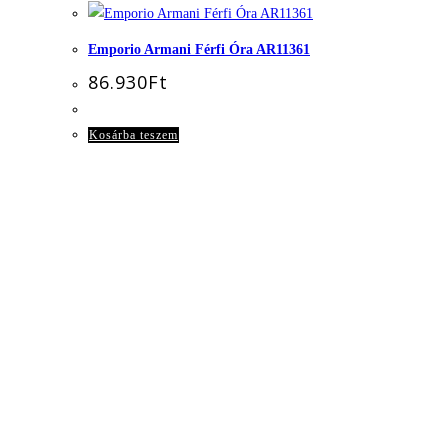
Emporio Armani Férfi Óra AR11361
86.930
Ft
Kosárba teszem