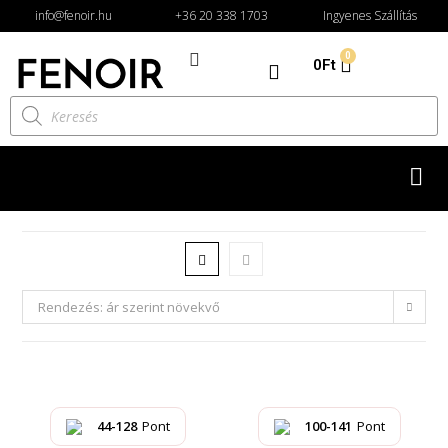
info@fenoir.hu
+36 20 338 1703
Ingyenes Szállítás
0
0
Ft
Rendezés: ár szerint növekvő
44-128
Pont
100-141
Pont