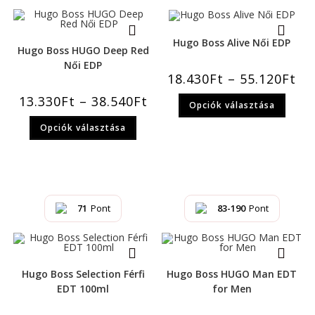
Hugo Boss Alive Női EDP
Hugo Boss HUGO Deep Red
Női EDP
18.430
Ft
–
55.120
Ft
13.330
Ft
–
38.540
Ft
Opciók választása
Opciók választása
71
Pont
83-190
Pont
Hugo Boss Selection Férfi
Hugo Boss HUGO Man EDT
EDT 100ml
for Men