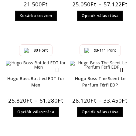
21.500
Ft
25.050
Ft
–
57.122
Ft
Kosárba teszem
Opciók választása
80
Pont
93-111
Pont
Hugo Boss Bottled EDT for
Hugo Boss The Scent Le
Men
Parfum Férfi EDP
25.820
Ft
–
61.280
Ft
28.120
Ft
–
33.450
Ft
Opciók választása
Opciók választása