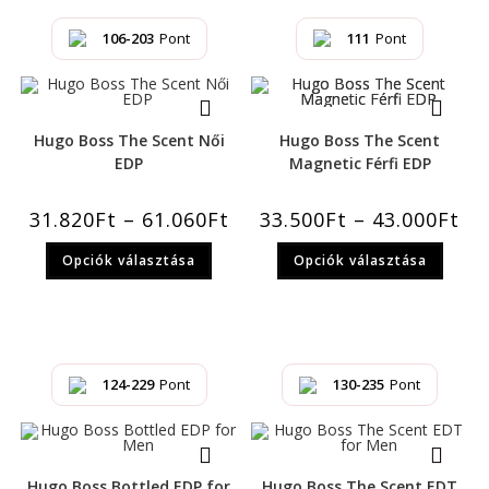
106-203
Pont
111
Pont
Hugo Boss The Scent Női
Hugo Boss The Scent
EDP
Magnetic Férfi EDP
31.820
Ft
–
61.060
Ft
33.500
Ft
–
43.000
Ft
Opciók választása
Opciók választása
124-229
Pont
130-235
Pont
Hugo Boss Bottled EDP for
Hugo Boss The Scent EDT