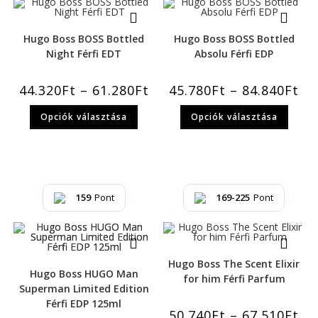
Hugo Boss BOSS Bottled
Hugo Boss BOSS Bottled
Night Férfi EDT
Absolu Férfi EDP
44.320
Ft
–
61.280
Ft
45.780
Ft
–
84.840
Ft
Opciók választása
Opciók választása
159
Pont
169-225
Pont
Hugo Boss The Scent Elixir
Hugo Boss HUGO Man
for him Férfi Parfum
Superman Limited Edition
Férfi EDP 125ml
50.740
Ft
–
67.510
Ft