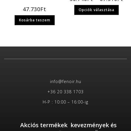
47.730
Ft
Opciók választása
Kosárba teszem
info@fenoir.hu
+36 20 338 1703
H-P : 10:00 – 16:00-ig
Akciós termékek kevezmények és