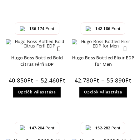
136-174
Pont
142-186
Pont
Hugo Boss Bottled Bold
Hugo Boss Bottled Elixir EDP
Citrus Férfi EDP
for Men
40.850
Ft
–
52.460
Ft
42.780
Ft
–
55.890
Ft
Opciók választása
Opciók választása
147-204
Pont
152-282
Pont