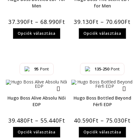
Men
for Men
37.390
Ft
–
68.990
Ft
39.130
Ft
–
70.690
Ft
Opciók választása
Opciók választása
95
Pont
135-250
Pont
Hugo Boss Alive Absolu Női
Hugo Boss Bottled Beyond
EDP
Férfi EDP
39.480
Ft
–
55.440
Ft
40.590
Ft
–
75.030
Ft
Opciók választása
Opciók választása