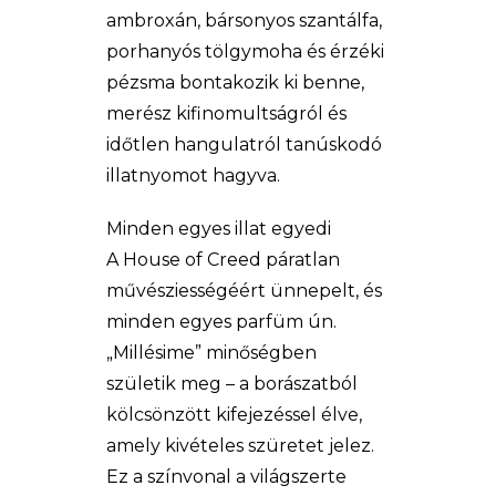
ambroxán, bársonyos szantálfa,
porhanyós tölgymoha és érzéki
pézsma bontakozik ki benne,
merész kifinomultságról és
időtlen hangulatról tanúskodó
illatnyomot hagyva.
Minden egyes illat egyedi
A House of Creed páratlan
művésziességéért ünnepelt, és
minden egyes parfüm ún.
„Millésime” minőségben
születik meg – a borászatból
kölcsönzött kifejezéssel élve,
amely kivételes szüretet jelez.
Ez a színvonal a világszerte