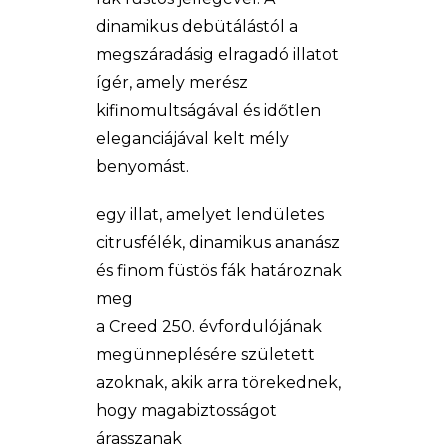
dinamikus debütálástól a
megszáradásig elragadó illatot
ígér, amely merész
kifinomultságával és időtlen
eleganciájával kelt mély
benyomást.
egy illat, amelyet lendületes
citrusfélék, dinamikus ananász
és finom füstös fák határoznak
meg
a Creed 250. évfordulójának
megünneplésére született
azoknak, akik arra törekednek,
hogy magabiztosságot
árasszanak