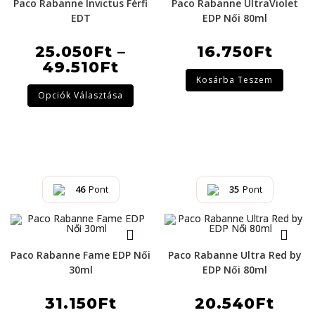
Paco Rabanne Invictus Férfi
Paco Rabanne UltraViolet
EDT
EDP Női 80ml
25.050
Ft
–
16.750
Ft
49.510
Ft
Kosárba Teszem
Opciók Választása
46
Pont
35
Pont
Paco Rabanne Fame EDP Női
Paco Rabanne Ultra Red by
30ml
EDP Női 80ml
31.150
Ft
20.540
Ft