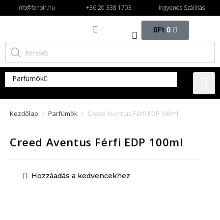
info@fenoir.hu
+36 20 338 1703
Ingyenes Szállítás
0
Ft
0
Parfümök
Női parfümök
Kezdőlap
>
Parfümök
>
Creed Aventus Férfi EDP 100ml
Eau de parfüm női
Eau de toilette női
Creed Aventus Férfi EDP 100ml
Férfi parfümök
Eau de parfum férfi
Hozzáadás a kedvencekhez
Eau de toilette férfi
Unixes parfüm