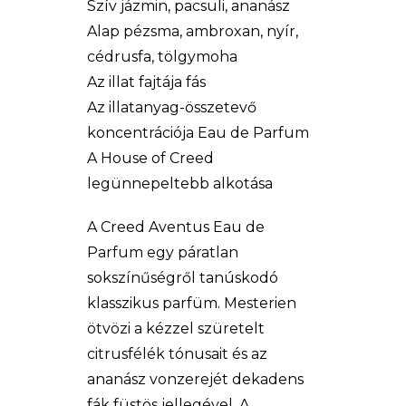
Szív jázmin, pacsuli, ananász
Alap pézsma, ambroxan, nyír,
cédrusfa, tölgymoha
Az illat fajtája fás
Az illatanyag-összetevő
koncentrációja Eau de Parfum
A House of Creed
legünnepeltebb alkotása
A Creed Aventus Eau de
Parfum egy páratlan
sokszínűségről tanúskodó
klasszikus parfüm. Mesterien
ötvözi a kézzel szüretelt
citrusfélék tónusait és az
ananász vonzerejét dekadens
fák füstös jellegével. A