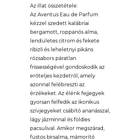
Az illat összetétele:
Az Aventus Eau de Parfum
kézzel szedett kalábriai
bergamott, roppanós alma,
lendületes citrom és fekete
ribizli és leheletnyi pikáns
rózsabors páratlan
frissességével gondoskodik az
erőteljes kezdetről, amely
azonnal felébreszti az
érzékeket. Az élénk fejjegyek
gyorsan felfedik az ikonikus
szívjegyeket csábító ananásszal,
lágy jázminnal és földies
pacsulival. Amikor megszárad,
füstös birsalma, mámorító