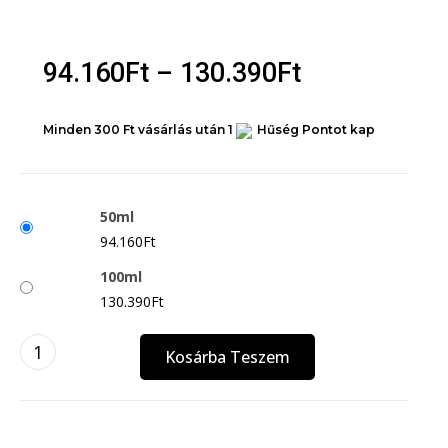
Unisex EDP
Unisex EDT
94.160
Ft
–
130.390
Ft
Órák
Férfi óra
Minden 300 Ft vásárlás után 1
Hűség Pontot kap
Női óra
Unisex órák
Akció
50ml
94.160
Ft
X
100ml
130.390
Ft
Kosárba Teszem