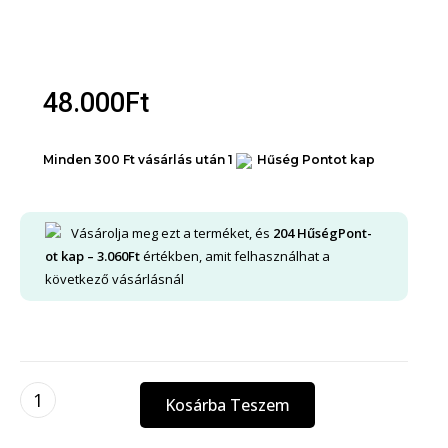
48.000
Ft
Minden 300 Ft vásárlás után 1
Hűség Pontot kap
Vásárolja meg ezt a terméket, és
204
HűségPont-
ot kap –
3.060
Ft
értékben, amit felhasználhat a
következő vásárlásnál
Kosárba Teszem