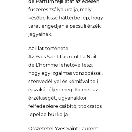
de Parfum fejillatát az édesen
fűszeres zsálya uralja, mely
később kissé háttérbe lép, hogy
teret engedjen a pacsuli érzéki
jegyeinek.
Az illat története:
Az Yves Saint Laurent La Nuit
de L’Homme lehetővé teszi,
hogy egy izgalmas vonzódással,
szenvedéllyel és kémiával teli
éjszakát éljen meg. Kiemeli az
érzékiségét, ugyanakkor
felfedezésre csábító, titokzatos
lepelbe burkolja.
Összetétel Yves Saint Laurent