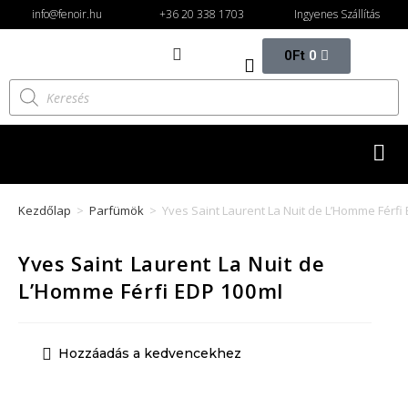
info@fenoir.hu
+36 20 338 1703
Ingyenes Szállítás
0
Ft
0
Kezdőlap
>
Parfümök
>
Yves Saint Laurent La Nuit de L’Homme Férfi
Yves Saint Laurent La Nuit de
L’Homme Férfi EDP 100ml
Hozzáadás a kedvencekhez