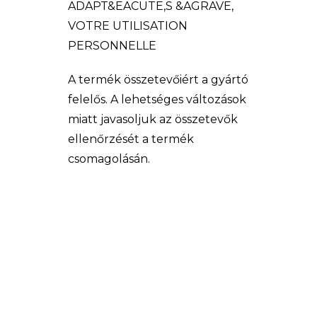
ADAPT&EACUTE,S &AGRAVE,
VOTRE UTILISATION
PERSONNELLE
A termék összetevőiért a gyártó
felelős. A lehetséges változások
miatt javasoljuk az összetevők
ellenőrzését a termék
csomagolásán.