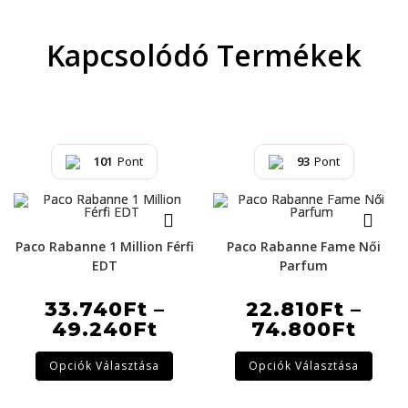
Kapcsolódó Termékek
101
Pont
93
Pont
Paco Rabanne 1 Million Férfi
Paco Rabanne Fame Női
EDT
Parfum
33.740
Ft
–
22.810
Ft
–
49.240
Ft
74.800
Ft
Opciók Választása
Opciók Választása