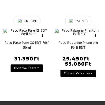
43
Pont
73
Pont
Paco Paco Pure XS EDT Férfi
Paco Rabanne Phantom
50ml
Férfi EDT
31.390
Ft
29.490
Ft
–
55.080
Ft
Kosárba Teszem
Opciók Választása