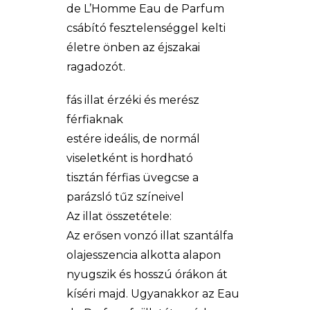
de L’Homme Eau de Parfum
csábító fesztelenséggel kelti
életre önben az éjszakai
ragadozót.
fás illat érzéki és merész
férfiaknak
estére ideális, de normál
viseletként is hordható
tisztán férfias üvegcse a
parázsló tűz színeivel
Az illat összetétele:
Az erősen vonzó illat szantálfa
olajesszencia alkotta alapon
nyugszik és hosszú órákon át
kíséri majd. Ugyanakkor az Eau